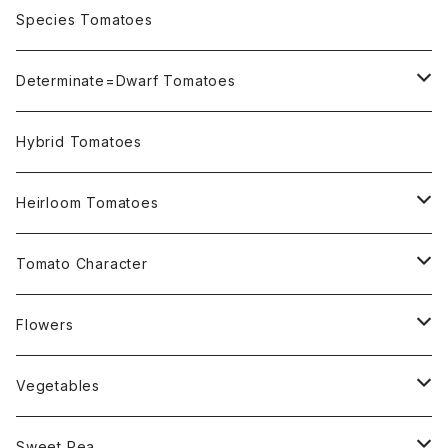
OSU INDIGO Series
Species Tomatoes
Not OSU Blue Tomatoes
Determinate=Dwarf Tomatoes
Micro Determinate 10cm~30cm
Hybrid Tomatoes
Small Determinate 30cm~50cm
Heirloom Tomatoes
Medium Determinate 50~100cm
Amber Heirloom Tomatoes
Tomato Character
Large Determinate 100~150cm
Bi-Color Heirloom Tomatoes
Culinary Uses
Flowers
For Canning
Semi Indeterminate ~150cm
Black Heirloom Tomatoes
Disease Resistance
Nasturtium・ナスターチウム
Vegetables
For Dry
Alternaria Blight
Colorful Heirloom Tomatoes
Disorders Resitance
Amaranthus・アマランサス
Sweet Pea