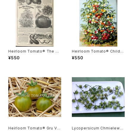
Heirloom Tomato® The Ne
Heirloom Tomato® Childs'
w Resplendent エアルーム・
Resplendent=Resplendent
¥550
¥550
トマト・ザ・ニュー・レスプレンデ
エアルーム・トマト・チャイルド・
ント
レスプレンデント
Heirloom Tomato® Gru Ve
Lycopersicum Chmielewsk
e エアルーム・トマト・グルー・ビ
ii リコペルシコン・ケミエレウス