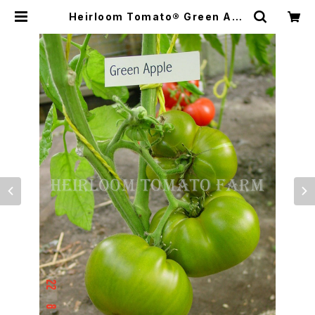
Heirloom Tomato® Green App
le エアルーム・トマト・グリーン・アッ
プル | Heirloom Tomato Farm