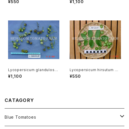
¥550
¥1,100
ーGR-17＊2015新品種
キィ
Lycopersicum glandulosu
Lycopersicum hirsutum リ
m リコペルシコン・グランドロサ
コペルシコン・ヒルスタムspeci
¥1,100
¥550
ムspecies-0676
es-0515
CATAGORY
Blue Tomatoes