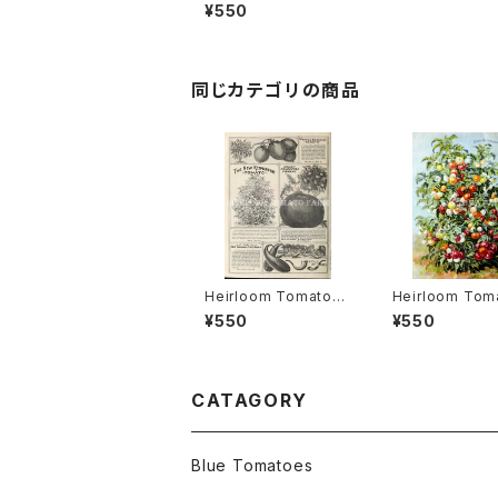
Kiwi エアルーム・トマ
¥550
ト・キウイ
同じカテゴリの商品
Heirloom Tomato®
Heirloom Tom
The New Resplend
Childs' Respl
¥550
¥550
ent エアルーム・トマト・
t=Resplenden
ザ・ニュー・レスプレンデ
ルーム・トマト・
ント
ド・レスプレンデ
CATAGORY
Blue Tomatoes