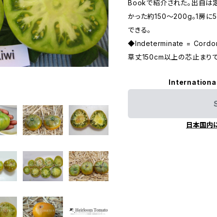
Bookで紹介された。出自は
かった約150〜200g。1
できる。
◆Indeterminate = C
草丈150cm以上の芯止まり
Internationa
日本国内