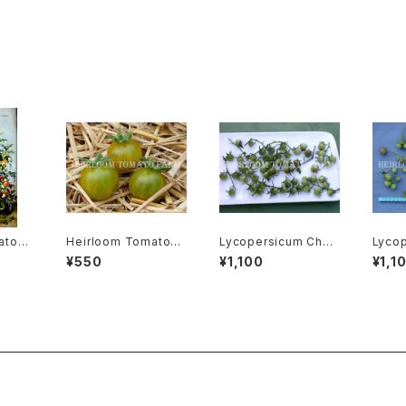
ato®
Heirloom Tomato®
Lycopersicum Chmi
Lycop
enden
Gru Vee エアルーム・
elewskii リコペルシコ
dul
¥550
¥1,100
¥1,1
t エア
トマト・グルー・ビーGR-
ン・ケミエレウスキィ
ン・グ
チャイル
17＊2015新品種
cies
ント