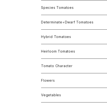
OSU INDIGO Series
Species Tomatoes
Not OSU Blue Tomatoes
Determinate=Dwarf Tomatoes
Micro Determinate 10cm~30cm
Hybrid Tomatoes
Small Determinate 30cm~50cm
Heirloom Tomatoes
Medium Determinate 50~100cm
Amber Heirloom Tomatoes
Tomato Character
Large Determinate 100~150cm
Bi-Color Heirloom Tomatoes
Culinary Uses
Flowers
For Canning
Semi Indeterminate ~150cm
Black Heirloom Tomatoes
Disease Resistance
Nasturtium・ナスターチウム
Vegetables