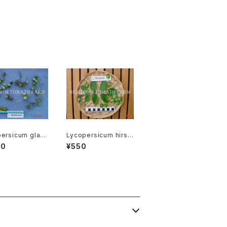
ersicum glan
Lycopersicum hirsu
osum リコペルシコ
tum リコペルシコン・ヒ
00
¥550
ランドロサムspe
ルスタムspecies-051
-0676
5