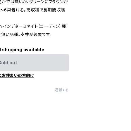
定かでは無いが、グリーンにブラウンが
房に5〜6果着ける。高収穫で長期間収穫
ordon インデターミネイト（コーディン）種：
で無い品種。支柱が必要です。
l shipping available
Sold out
にお住まいの方向け
通報する