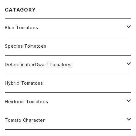
CATAGORY
Blue Tomatoes
OSU INDIGO Series
Species Tomatoes
Not OSU Blue Tomatoes
Determinate=Dwarf Tomatoes
Micro Determinate 10cm~30cm
Hybrid Tomatoes
Small Determinate 30cm~50cm
Heirloom Tomatoes
Medium Determinate 50~100cm
Amber Heirloom Tomatoes
Tomato Character