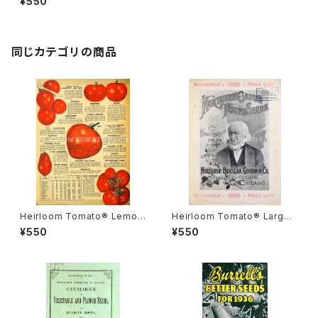
¥550
ルーム・トマト・ホーマー・フィカ
ーズ・イエロー・オックス・ハート
同じカテゴリの商品
Heirloom Tomato® Lemon
Heirloom Tomato® Large
=Garden Lemon=Vegetabl
Round Yellow=Golden Tro
¥550
¥550
e Orange=Garden Lemon
phy エアルーム・トマト・ラージ・
エアルーム・トマト・レモン
レッド・ラウンド・イエロー