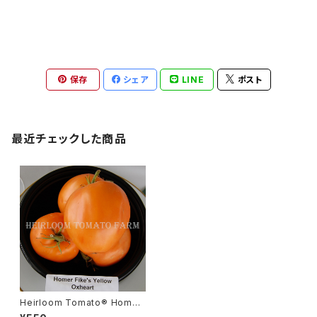
保存
シェア
LINE
ポスト
最近チェックした商品
Heirloom Tomato® Homer
Fike's Yellow Oxheart エア