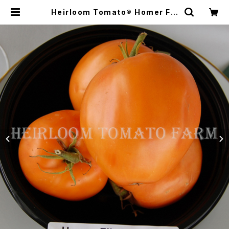
Heirloom Tomato® Homer Fik
e's Yellow Oxheart エアルーム・
トマト・ホーマー・フィカーズ・イエロ
ー・オックス・ハート | Heirloom To
mato Farm