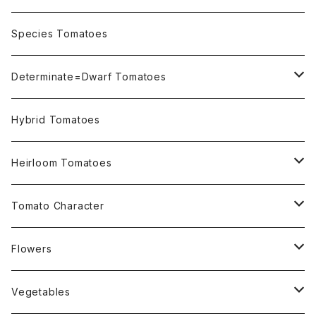
OSU INDIGO Series
Species Tomatoes
Not OSU Blue Tomatoes
Determinate=Dwarf Tomatoes
Micro Determinate 10cm~30cm
Hybrid Tomatoes
Small Determinate 30cm~50cm
Heirloom Tomatoes
Medium Determinate 50~100cm
Amber Heirloom Tomatoes
Tomato Character
Large Determinate 100~150cm
Bi-Color Heirloom Tomatoes
Culinary Uses
Flowers
For Canning
Semi Indeterminate ~150cm
Black Heirloom Tomatoes
Disease Resistance
Nasturtium・ナスターチウム
Vegetables