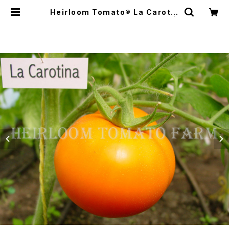
Heirloom Tomato® La Carotin
a エアルーム・トマト・ラ・カロチナ |
Heirloom Tomato Farm