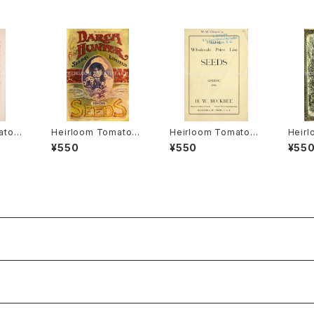
ato®
Heirloom Tomato®
Heirloom Tomato®
Heir
アルー
Canada Pride エアル
Livingston's Crimso
Livin
¥550
¥550
¥55
・ヒル
ーム・トマト・カナダ・プ
n Cushion エアルー
mmen
ライド
ム・トマト・リビングスト
ム・ト
ンズ・クリムソン・クッシ
ンズ・
ョン