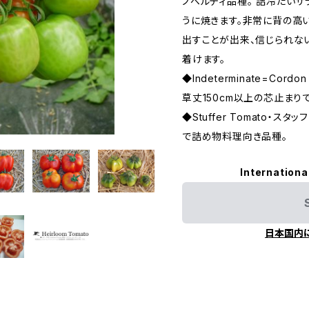
ノベルティ品種。 詰冷たい
うに焼きます。非常に背の高
出すことが出来、信じられな
着けます。
◆Indeterminate=Cor
草丈150cm以上の芯止まり
◆Stuffer Tomato・
で詰め物料理向き品種。
Internationa
日本国内