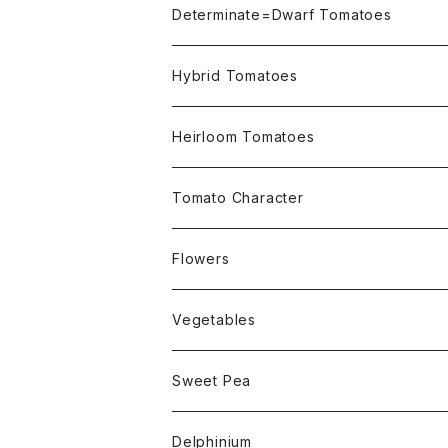
Not OSU Blue Tomatoes
Determinate=Dwarf Tomatoes
Micro Determinate 10cm~30cm
Hybrid Tomatoes
Small Determinate 30cm~50cm
Heirloom Tomatoes
Medium Determinate 50~100cm
Amber Heirloom Tomatoes
Tomato Character
Large Determinate 100~150cm
Bi-Color Heirloom Tomatoes
Culinary Uses
Flowers
For Canning
Semi Indeterminate ~150cm
Black Heirloom Tomatoes
Disease Resistance
Nasturtium・ナスターチウム
Vegetables
For Dry
Alternaria Blight
Colorful Heirloom Tomatoes
Disorders Resitance
Amaranthus・アマランサス
Sweet Pea
For Market or Loadside Shop
Alternaria Stem Canker
Cold 耐寒性
Crimson Heirloom Tomatoes
Flesh or Inside
Artichoke・アーチチョーク
Dwarf・ドワーフ
Delphinium