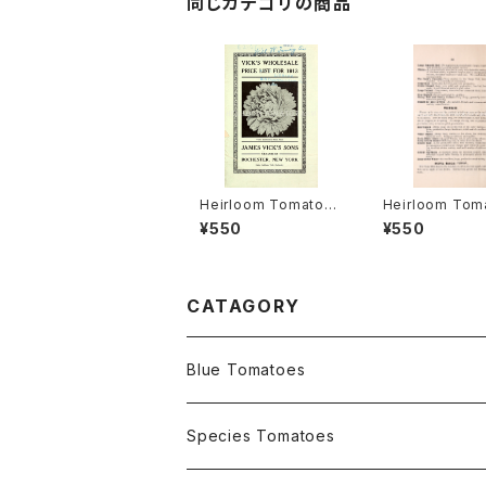
同じカテゴリの商品
Heirloom Tomato®
Heirloom Tom
Livingston's Crimso
Cedar Hill エ
¥550
¥550
n Globe エアルーム・
ム・トマト・セダー
トマト・リビングストン
ズ・クリムソン・グローブ
CATAGORY
Blue Tomatoes
OSU INDIGO Series
Species Tomatoes