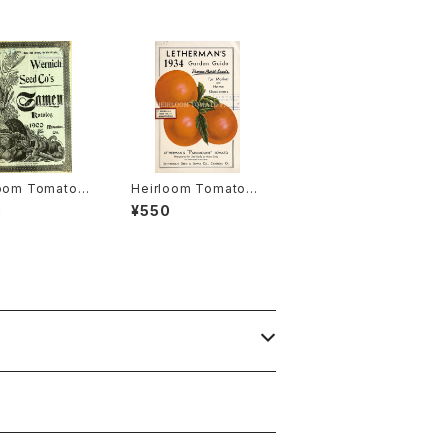
loom Tomato®
Heirloom Tomato®
gston's Boufo
Lethermans' Param
0
¥550
heir エアルー
ount エアルーム・トマ
マト・リビングスト
ト・レサーマンズ・パラマ
ブーフォメンヘア
ウント