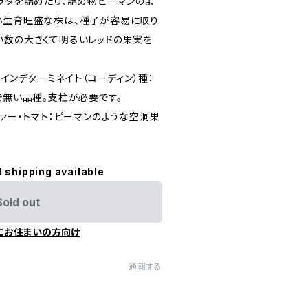
サラダを詰めたり、詰め物ピーマンのよ
い生育旺盛な株は、種子が容易に取り
い数の大きくて明るいレッドの果実を
don インデターミネイト（コーディン）種：
で無い品種。支柱が必要です。
スタッファー・トマト：ピーマンのような空洞果
l shipping available
Sold out
にお住まいの方向け
通報する