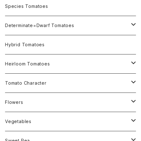
OSU INDIGO Series
Species Tomatoes
Not OSU Blue Tomatoes
Determinate=Dwarf Tomatoes
Micro Determinate 10cm~30cm
Hybrid Tomatoes
Small Determinate 30cm~50cm
Heirloom Tomatoes
Medium Determinate 50~100cm
Amber Heirloom Tomatoes
Tomato Character
Large Determinate 100~150cm
Bi-Color Heirloom Tomatoes
Culinary Uses
Flowers
For Canning
Semi Indeterminate ~150cm
Black Heirloom Tomatoes
Disease Resistance
Nasturtium・ナスターチウム
Vegetables
For Dry
Alternaria Blight
Colorful Heirloom Tomatoes
Disorders Resitance
Amaranthus・アマランサス
Sweet Pea