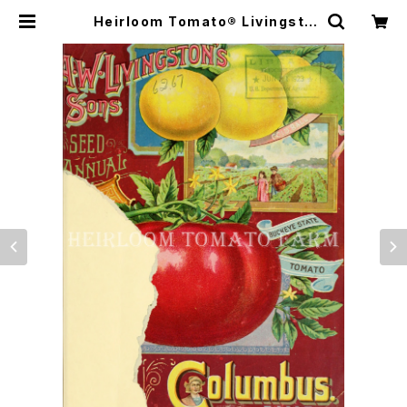
Heirloom Tomato® Livingsto
n's Gold Ball エアルーム・トマト・
リビングストンズ・ゴールド・ボール |
Heirloom Tomato Farm