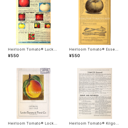
Heirloom Tomato® Lucky
Heirloom Tomato® Essex
Heart=Giant Lucky Heart エ
Early Hybrid=Early Essex H
¥550
¥550
アルーム・トマト・ラッキー・ハー
ybrid=Essex Hybrid エアル
ト
ーム・トマト・エセックス・アーリ
ー・ハイブリッド
Heirloom Tomato® Lock
Heirloom Tomato® Kilgor
e's New Triumph Pink エア
e's New Floriglobe=Pink M