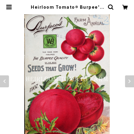
Heirloom Tomato® Burpee's
Earliest Pink エアルーム・トマト・
バーピーズ・アーリエスト・ピンク | H
eirloom Tomato Farm