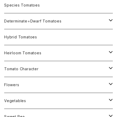
OSU INDIGO Series
Species Tomatoes
Not OSU Blue Tomatoes
Determinate=Dwarf Tomatoes
Micro Determinate 10cm~30cm
Hybrid Tomatoes
Small Determinate 30cm~50cm
Heirloom Tomatoes
Medium Determinate 50~100cm
Amber Heirloom Tomatoes
Tomato Character
Large Determinate 100~150cm
Bi-Color Heirloom Tomatoes
Culinary Uses
Flowers
For Canning
Semi Indeterminate ~150cm
Black Heirloom Tomatoes
Disease Resistance
Nasturtium・ナスターチウム
Vegetables
For Dry
Alternaria Blight
Colorful Heirloom Tomatoes
Disorders Resitance
Amaranthus・アマランサス
Sweet Pea