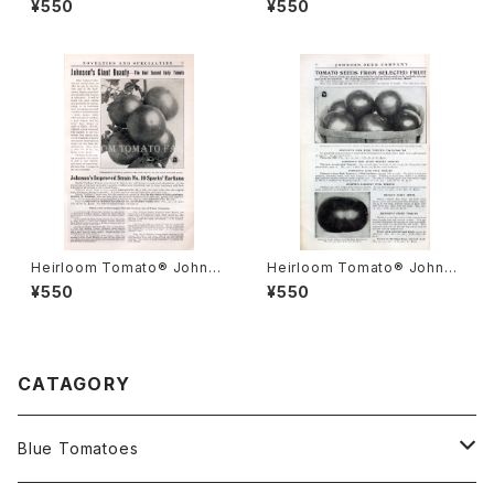
¥550
¥550
ルーム・トマト・ロケッズ・ニュー・
arglobe エアルーム・トマト・キ
トライアンフ・ピンク
ルゴーズ・ニュー・フロリグロー
ブ・
Heirloom Tomato® Johnso
Heirloom Tomato® Johnso
n's New Giant Beauty エア
n's June Pink エアルーム・ト
¥550
¥550
ルーム・トマト・ジョンソンズ・ニ
マト・ジョンソンズ・ジューン・ピ
ュー・ジャイアント・ビューティ
ンク
CATAGORY
Blue Tomatoes