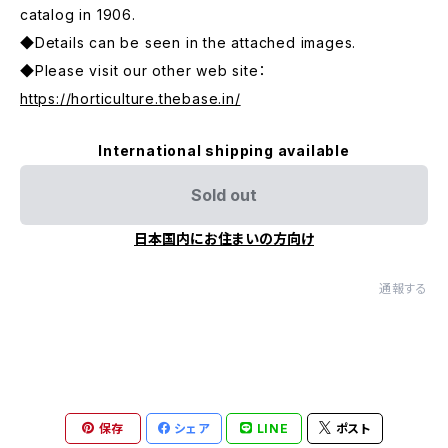
catalog in 1906.
◆Details can be seen in the attached images.
◆Please visit our other web site：
https://horticulture.thebase.in/
International shipping available
Sold out
日本国内にお住まいの方向け
通報する
保存
シェア
LINE
ポスト