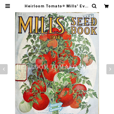
Heirloom Tomato® Mills' Ever
ybody's Tomato=Everybody's
エアルーム・トマト・ミルズ・エブリボ
ディズ・トマトエアルーム・トマト・ミル
ズ・マンモス・プライズ | Heirloom
Tomato Farm