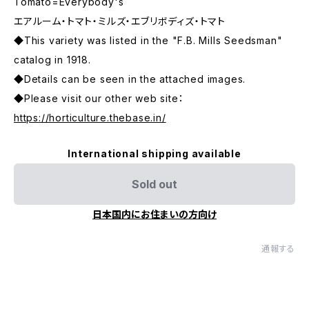
Tomato=Everybody's
エアルーム・トマト・ミルズ・エブリボディズ・トマト
◆This variety was listed in the "F.B. Mills Seedsman"
catalog in 1918.
◆Details can be seen in the attached images.
◆Please visit our other web site：
https://horticulture.thebase.in/
International shipping available
Sold out
日本国内にお住まいの方向け
通報する