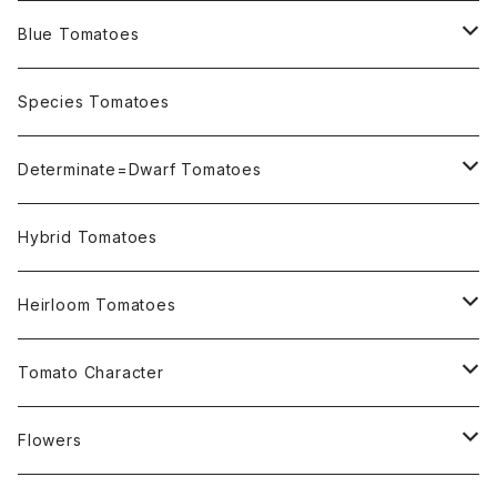
Blue Tomatoes
OSU INDIGO Series
Species Tomatoes
Not OSU Blue Tomatoes
Determinate=Dwarf Tomatoes
Micro Determinate 10cm~30cm
Hybrid Tomatoes
Small Determinate 30cm~50cm
Heirloom Tomatoes
Medium Determinate 50~100cm
Amber Heirloom Tomatoes
Tomato Character
Large Determinate 100~150cm
Bi-Color Heirloom Tomatoes
Culinary Uses
Flowers