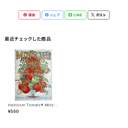
保存
シェア
LINE
ポスト
最近チェックした商品
Heirloom Tomato® Mills' E
verybody's Tomato=Every
¥550
body's エアルーム・トマト・ミ
ルズ・エブリボディズ・トマトエア
ルーム・トマト・ミルズ・マンモス・
プライズ