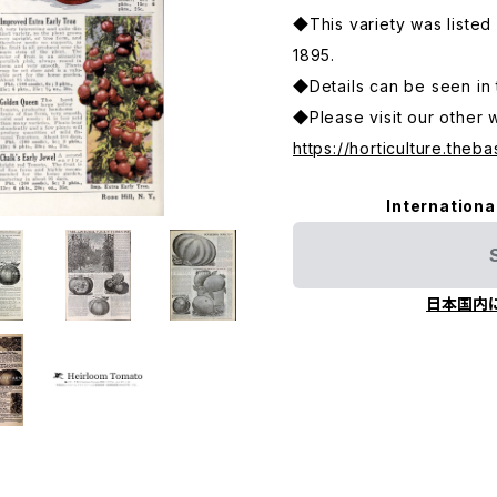
◆This variety was listed i
1895.
◆Details can be seen in 
◆Please visit our other 
https://horticulture.theba
Internationa
日本国内