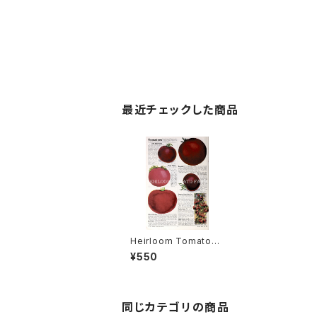
最近チェックした商品
Heirloom Tomato® I
mproved Extra Early
¥550
Tree=Finch's Impro
ved Extra Early Tre
e エアルーム・トマト・イ
ンプルーブド・エクスト
ラ・アーリー・ツリー
同じカテゴリの商品