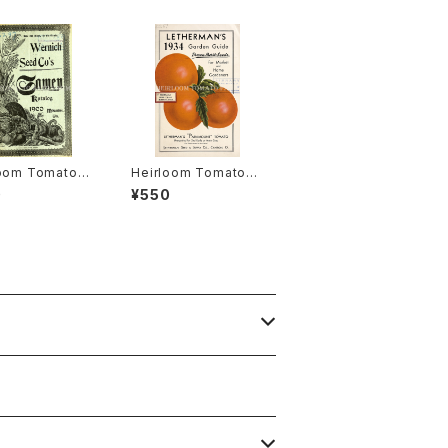
loom Tomato®
Heirloom Tomato®
gston's Boufo
Lethermans' Param
0
¥550
heir エアルー
ount エアルーム・トマ
マト・リビングスト
ト・レサーマンズ・パラマ
ブーフォメンヘア
ウント