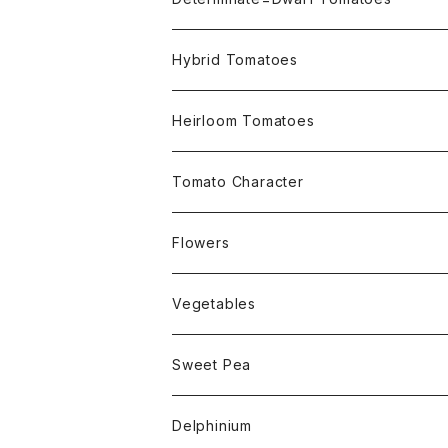
Micro Determinate 10cm~30cm
Hybrid Tomatoes
Small Determinate 30cm~50cm
Heirloom Tomatoes
Medium Determinate 50~100cm
Amber Heirloom Tomatoes
Tomato Character
Large Determinate 100~150cm
Bi-Color Heirloom Tomatoes
Culinary Uses
Flowers
For Canning
Semi Indeterminate ~150cm
Black Heirloom Tomatoes
Disease Resistance
Nasturtium・ナスターチウム
Vegetables
For Dry
Alternaria Blight
Colorful Heirloom Tomatoes
Disorders Resitance
Amaranthus・アマランサス
Sweet Pea
For Market or Loadside Shop
Alternaria Stem Canker
Cold 耐寒性
Crimson Heirloom Tomatoes
Flesh or Inside
Artichoke・アーチチョーク
Dwarf・ドワーフ
Delphinium