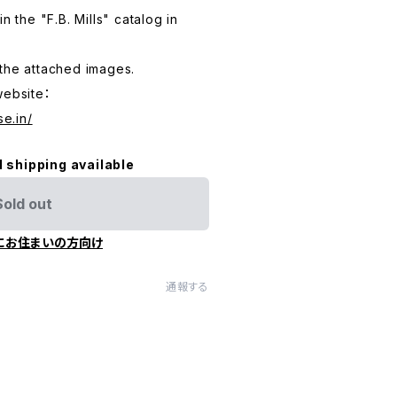
n the "F.B. Mills" catalog in
the attached images.
website：
se.in/
l shipping available
Sold out
にお住まいの方向け
通報する