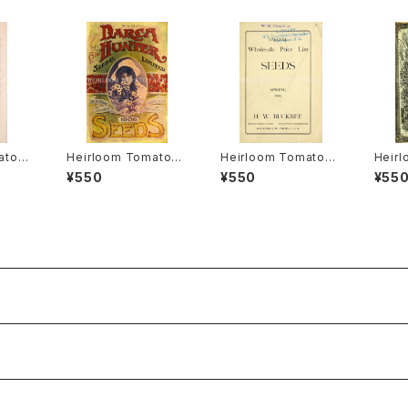
ato®
Heirloom Tomato®
Heirloom Tomato®
Heir
アルー
Canada Pride エアル
Livingston's Crimso
Livin
¥550
¥550
¥55
・ヒル
ーム・トマト・カナダ・プ
n Cushion エアルー
mmen
ライド
ム・トマト・リビングスト
ム・ト
ンズ・クリムソン・クッシ
ンズ・
ョン