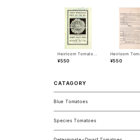
Heirloom Tomato®
Heirloom Tom
Livingston's Crimso
Cedar Hill エ
¥550
¥550
n Globe エアルーム・
ム・トマト・セダー
トマト・リビングストン
ズ・クリムソン・グローブ
CATAGORY
Blue Tomatoes
OSU INDIGO Series
Species Tomatoes
Not OSU Blue Tomatoes
Determinate=Dwarf Tomatoes