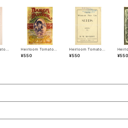
ato®
Heirloom Tomato®
Heirloom Tomato®
Heir
アルー
Canada Pride エアル
Livingston's Crimso
Livin
¥550
¥550
¥55
・ヒル
ーム・トマト・カナダ・プ
n Cushion エアルー
mmen
ライド
ム・トマト・リビングスト
ム・ト
ンズ・クリムソン・クッシ
ンズ・
ョン