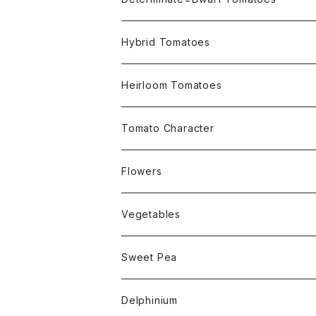
Micro Determinate 10cm~30cm
Hybrid Tomatoes
Small Determinate 30cm~50cm
Heirloom Tomatoes
Medium Determinate 50~100cm
Amber Heirloom Tomatoes
Tomato Character
Large Determinate 100~150cm
Bi-Color Heirloom Tomatoes
Culinary Uses
Flowers
For Canning
Semi Indeterminate ~150cm
Black Heirloom Tomatoes
Disease Resistance
Nasturtium・ナスターチウム
Vegetables
For Dry
Alternaria Blight
Colorful Heirloom Tomatoes
Disorders Resitance
Amaranthus・アマランサス
Sweet Pea
For Market or Loadside Shop
Alternaria Stem Canker
Cold 耐寒性
Crimson Heirloom Tomatoes
Flesh or Inside
Artichoke・アーチチョーク
Dwarf・ドワーフ
Delphinium