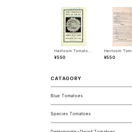
Heirloom Tomato®
Heirloom Tom
Livingston's Crimso
Cedar Hill エ
¥550
¥550
n Globe エアルーム・
ム・トマト・セダー
トマト・リビングストン
ズ・クリムソン・グローブ
CATAGORY
Blue Tomatoes
OSU INDIGO Series
Species Tomatoes
Not OSU Blue Tomatoes
Determinate=Dwarf Tomatoes