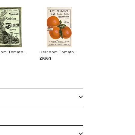
loom Tomato®
Heirloom Tomato®
gston's Boufo
Lethermans' Param
0
¥550
heir エアルー
ount エアルーム・トマ
マト・リビングスト
ト・レサーマンズ・パラマ
ブーフォメンヘア
ウント