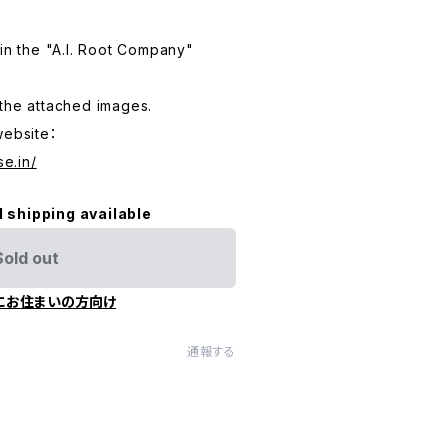
 in the "A.I. Root Company"
the attached images.
website：
se.in/
l shipping available
Sold out
にお住まいの方向け
通報する