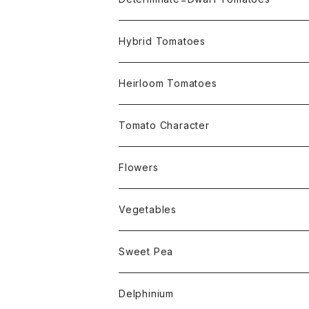
Micro Determinate 10cm~30cm
Hybrid Tomatoes
Small Determinate 30cm~50cm
Heirloom Tomatoes
Medium Determinate 50~100cm
Amber Heirloom Tomatoes
Tomato Character
Large Determinate 100~150cm
Bi-Color Heirloom Tomatoes
Culinary Uses
Flowers
For Canning
Semi Indeterminate ~150cm
Black Heirloom Tomatoes
Disease Resistance
Nasturtium・ナスターチウム
Vegetables
For Dry
Alternaria Blight
Colorful Heirloom Tomatoes
Disorders Resitance
Amaranthus・アマランサス
Sweet Pea
For Market or Loadside Shop
Alternaria Stem Canker
Cold 耐寒性
Crimson Heirloom Tomatoes
Flesh or Inside
Artichoke・アーチチョーク
Dwarf・ドワーフ
Delphinium