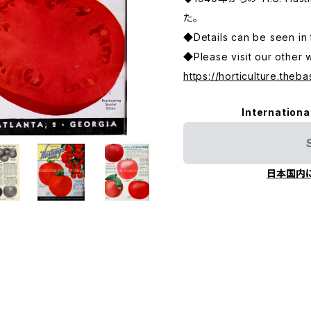
た。
◆Details can be seen in 
◆Please visit our other 
https://horticulture.theba
Internationa
日本国内