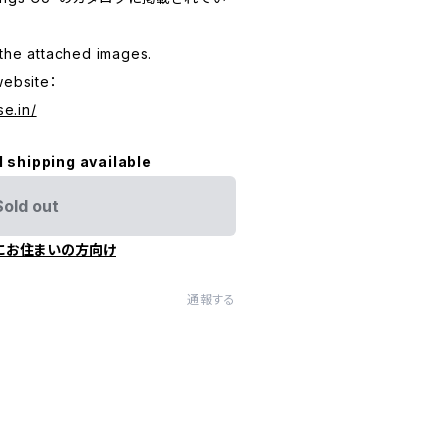
the attached images.
website：
se.in/
l shipping available
Sold out
にお住まいの方向け
通報する