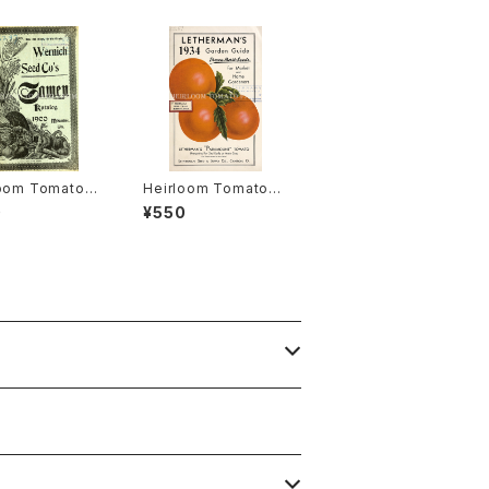
loom Tomato®
Heirloom Tomato®
gston's Boufo
Lethermans' Param
0
¥550
heir エアルー
ount エアルーム・トマ
マト・リビングスト
ト・レサーマンズ・パラマ
ブーフォメンヘア
ウント