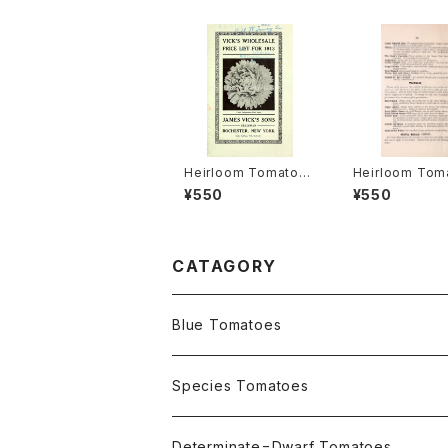
Heirloom Tomato®
Heirloom Tom
Livingston's Crimso
Cedar Hill エ
¥550
¥550
n Globe エアルーム・
ム・トマト・セダー
トマト・リビングストン
ズ・クリムソン・グローブ
CATAGORY
Blue Tomatoes
OSU INDIGO Series
Species Tomatoes
Not OSU Blue Tomatoes
Determinate=Dwarf Tomatoes