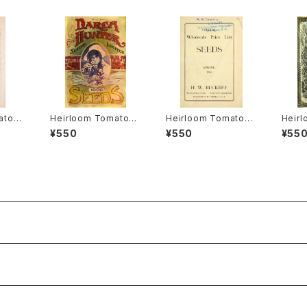
ato®
Heirloom Tomato®
Heirloom Tomato®
Heir
アルー
Canada Pride エアル
Livingston's Crimso
Livin
¥550
¥550
¥55
・ヒル
ーム・トマト・カナダ・プ
n Cushion エアルー
mmen
ライド
ム・トマト・リビングスト
ム・ト
ンズ・クリムソン・クッシ
ンズ・
ョン