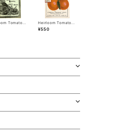
loom Tomato®
Heirloom Tomato®
gston's Boufo
Lethermans' Param
0
¥550
heir エアルー
ount エアルーム・トマ
マト・リビングスト
ト・レサーマンズ・パラマ
ブーフォメンヘア
ウント