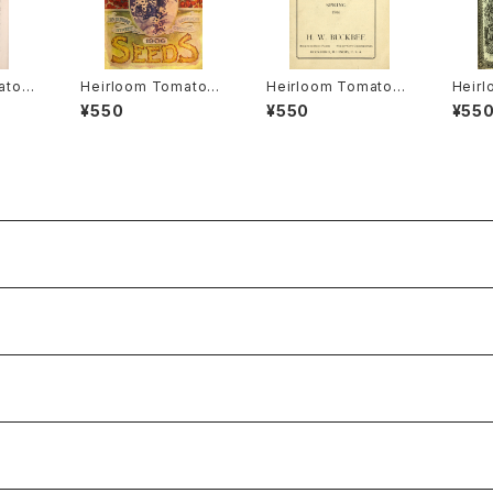
ato®
Heirloom Tomato®
Heirloom Tomato®
Heir
アルー
Canada Pride エアル
Livingston's Crimso
Livin
¥550
¥550
¥55
・ヒル
ーム・トマト・カナダ・プ
n Cushion エアルー
mmen
ライド
ム・トマト・リビングスト
ム・ト
ンズ・クリムソン・クッシ
ンズ・
ョン