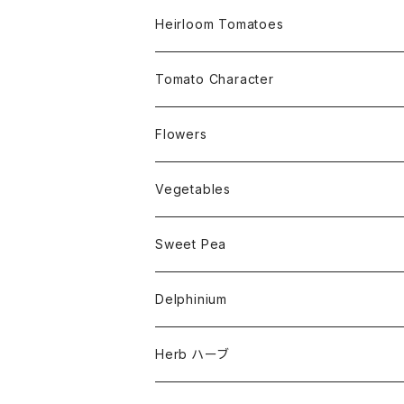
Small Determinate 30cm~50cm
Heirloom Tomatoes
Medium Determinate 50~100cm
Amber Heirloom Tomatoes
Tomato Character
Large Determinate 100~150cm
Bi-Color Heirloom Tomatoes
Culinary Uses
Flowers
For Canning
Semi Indeterminate ~150cm
Black Heirloom Tomatoes
Disease Resistance
Nasturtium・ナスターチウム
Vegetables
For Dry
Alternaria Blight
Colorful Heirloom Tomatoes
Disorders Resitance
Amaranthus・アマランサス
Sweet Pea
For Market or Loadside Shop
Alternaria Stem Canker
Cold 耐寒性
Crimson Heirloom Tomatoes
Flesh or Inside
Artichoke・アーチチョーク
Dwarf・ドワーフ
Delphinium
For Paste, Salsa or Sauce
Antracnose
Cracking 裂果
Beefsteak Flesh
Cherub・チュルブ
Golden Heirloom Tomato
Fruits Shape
Asparagus・アスパラガス
Early・アーリー品種
Herb ハーブ
For Sandwich,Snack or Slicer
Bacterial Speck
Drought 干ばつ
Solid for Strage
Cupid・キューピッド