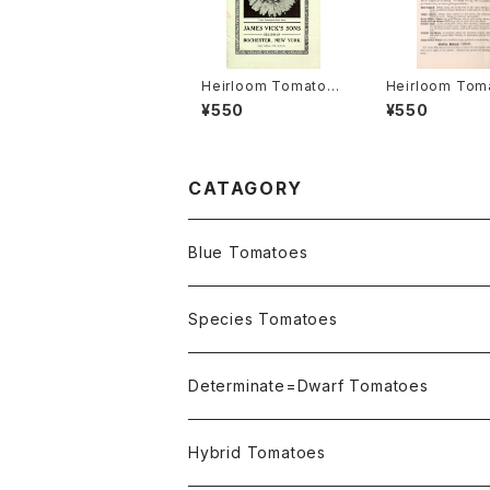
Heirloom Tomato®
Heirloom Tom
Livingston's Crimso
Cedar Hill エ
¥550
¥550
n Globe エアルーム・
ム・トマト・セダー
トマト・リビングストン
ズ・クリムソン・グローブ
CATAGORY
Blue Tomatoes
OSU INDIGO Series
Species Tomatoes
Not OSU Blue Tomatoes
Determinate=Dwarf Tomatoes
Micro Determinate 10cm~30cm
Hybrid Tomatoes