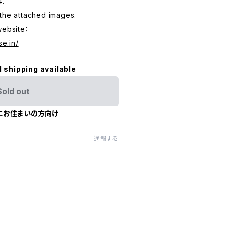
4.
the attached images.
website：
se.in/
l shipping available
Sold out
にお住まいの方向け
通報する