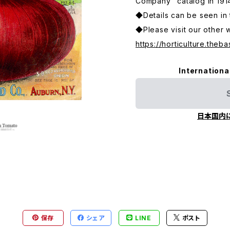
Company" catalog in 191
◆Details can be seen in 
◆Please visit our other 
https://horticulture.theba
Internationa
日本国内
保存
シェア
LINE
ポスト