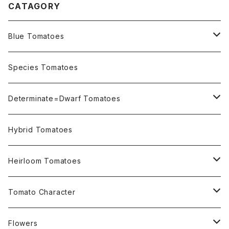
CATAGORY
Blue Tomatoes
OSU INDIGO Series
Species Tomatoes
Not OSU Blue Tomatoes
Determinate=Dwarf Tomatoes
Micro Determinate 10cm~30cm
Hybrid Tomatoes
Small Determinate 30cm~50cm
Heirloom Tomatoes
Medium Determinate 50~100cm
Amber Heirloom Tomatoes
Tomato Character
Large Determinate 100~150cm
Bi-Color Heirloom Tomatoes
Culinary Uses
Flowers