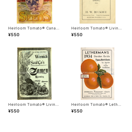
Heirloom Tomato® Canad
Heirloom Tomato® Livings
a Pride エアルーム・トマト・カ
ton's Crimson Cushion エア
¥550
¥550
ナダ・プライド
ルーム・トマト・リビングストン
ズ・クリムソン・クッション
Heirloom Tomato® Livings
Heirloom Tomato® Lether
ton's Boufommenheir エア
mans' Paramount エアルー
¥550
¥550
ルーム・トマト・リビングストン
ム・トマト・レサーマンズ・パラマ
ズ・ブーフォメンヘア
ウント