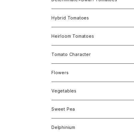
Micro Determinate 10cm~30cm
Hybrid Tomatoes
Small Determinate 30cm~50cm
Heirloom Tomatoes
Medium Determinate 50~100cm
Amber Heirloom Tomatoes
Tomato Character
Large Determinate 100~150cm
Bi-Color Heirloom Tomatoes
Culinary Uses
Flowers
For Canning
Semi Indeterminate ~150cm
Black Heirloom Tomatoes
Disease Resistance
Nasturtium・ナスターチウム
Vegetables
For Dry
Alternaria Blight
Colorful Heirloom Tomatoes
Disorders Resitance
Amaranthus・アマランサス
Sweet Pea
For Market or Loadside Shop
Alternaria Stem Canker
Cold 耐寒性
Crimson Heirloom Tomatoes
Flesh or Inside
Artichoke・アーチチョーク
Dwarf・ドワーフ
Delphinium