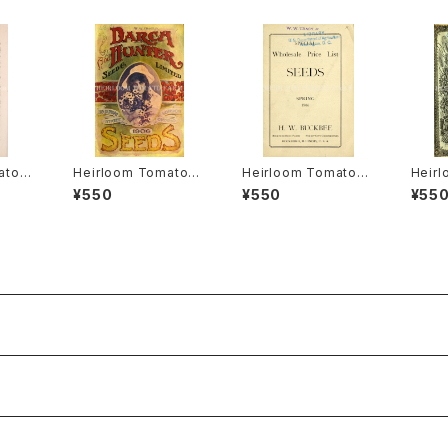
ato®
Heirloom Tomato®
Heirloom Tomato®
Heir
アルー
Canada Pride エアル
Livingston's Crimso
Livin
¥550
¥550
¥55
・ヒル
ーム・トマト・カナダ・プ
n Cushion エアルー
mmen
ライド
ム・トマト・リビングスト
ム・ト
ンズ・クリムソン・クッシ
ンズ・
ョン