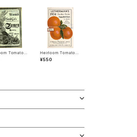
loom Tomato®
Heirloom Tomato®
gston's Boufo
Lethermans' Param
0
¥550
heir エアルー
ount エアルーム・トマ
マト・リビングスト
ト・レサーマンズ・パラマ
ブーフォメンヘア
ウント