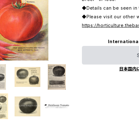
◆Details can be seen in 
◆Please visit our other 
https://horticulture.theba
Internationa
日本国内