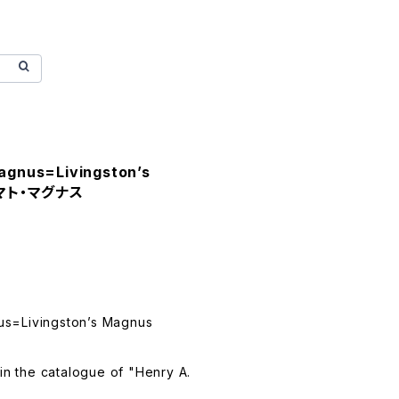
agnus=Livingston’s
トマト・マグナス
s=Livingston’s Magnus
 in the catalogue of "Henry A.