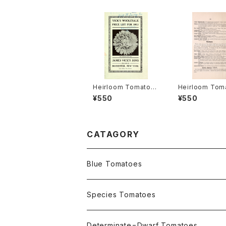
Heirloom Tomato®
Heirloom Tom
Livingston's Crimso
Cedar Hill エ
¥550
¥550
n Globe エアルーム・
ム・トマト・セダー
トマト・リビングストン
ズ・クリムソン・グローブ
CATAGORY
Blue Tomatoes
OSU INDIGO Series
Species Tomatoes
Not OSU Blue Tomatoes
Determinate=Dwarf Tomatoes