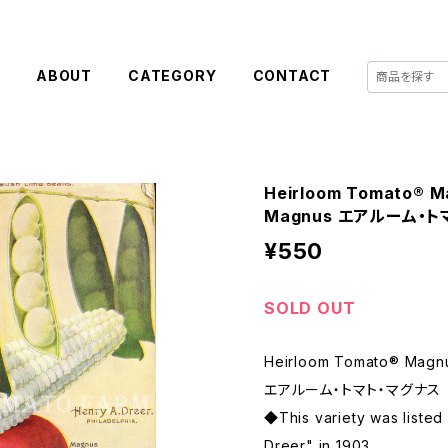
E
ABOUT
CATEGORY
CONTACT
Heirloom Tomato® M
Magnus エアルーム・
¥550
SOLD OUT
Heirloom Tomato® Magnu
エアルーム・トマト・マグナス
◆This variety was listed
Dreer" in 1903.