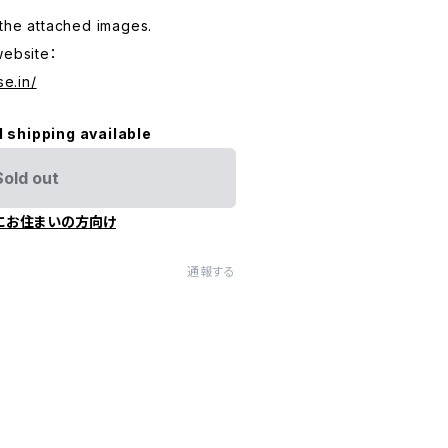
the attached images.
website：
se.in/
l shipping available
Sold out
にお住まいの方向け
通報する