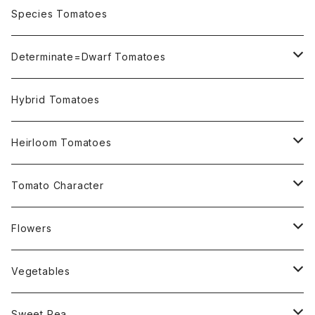
OSU INDIGO Series
Species Tomatoes
Not OSU Blue Tomatoes
Determinate=Dwarf Tomatoes
Micro Determinate 10cm~30cm
Hybrid Tomatoes
Small Determinate 30cm~50cm
Heirloom Tomatoes
Medium Determinate 50~100cm
Amber Heirloom Tomatoes
Tomato Character
Large Determinate 100~150cm
Bi-Color Heirloom Tomatoes
Culinary Uses
Flowers
For Canning
Semi Indeterminate ~150cm
Black Heirloom Tomatoes
Disease Resistance
Nasturtium・ナスターチウム
Vegetables
For Dry
Alternaria Blight
Colorful Heirloom Tomatoes
Disorders Resitance
Amaranthus・アマランサス
Sweet Pea