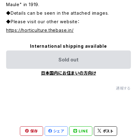
Maule" in 1919.
◆Details can be seen in the attached images.
◆Please visit our other website：
https://horticulture.thebase.in/
International shipping available
Sold out
日本国内にお住まいの方向け
通報する
保存
シェア
LINE
ポスト