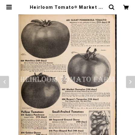
Heirloom Tomato® Market Ch
ampion エアルーム・トマト・マーケ
ット・チャンピオン | Heirloom To
mato Farm