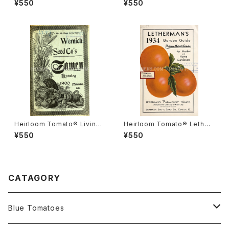
¥550
¥550
ナダ・プライド
ルーム・トマト・リビングストン
ズ・クリムソン・クッション
Heirloom Tomato® Livings
Heirloom Tomato® Lether
ton's Boufommenheir エア
mans' Paramount エアルー
¥550
¥550
ルーム・トマト・リビングストン
ム・トマト・レサーマンズ・パラマ
ズ・ブーフォメンヘア
ウント
CATAGORY
Blue Tomatoes