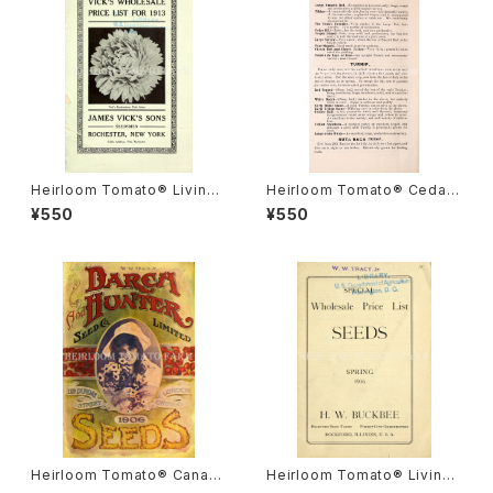
Heirloom Tomato® Livings
Heirloom Tomato® Cedar
ton's Crimson Globe エアル
Hill エアルーム・トマト・セダー・
¥550
¥550
ーム・トマト・リビングストンズ・
ヒル
クリムソン・グローブ
Heirloom Tomato® Canad
Heirloom Tomato® Livings
a Pride エアルーム・トマト・カ
ton's Crimson Cushion エア