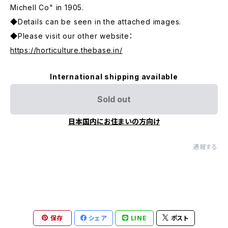
Michell Co" in 1905.
◆Details can be seen in the attached images.
◆Please visit our other website：
https://horticulture.thebase.in/
International shipping available
Sold out
日本国内にお住まいの方向け
通報する
保存
シェア
LINE
ポスト