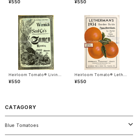
¥550
¥550
ナダ・プライド
ルーム・トマト・リビングストン
ズ・クリムソン・クッション
Heirloom Tomato® Livings
Heirloom Tomato® Lether
ton's Boufommenheir エア
mans' Paramount エアルー
¥550
¥550
ルーム・トマト・リビングストン
ム・トマト・レサーマンズ・パラマ
ズ・ブーフォメンヘア
ウント
CATAGORY
Blue Tomatoes