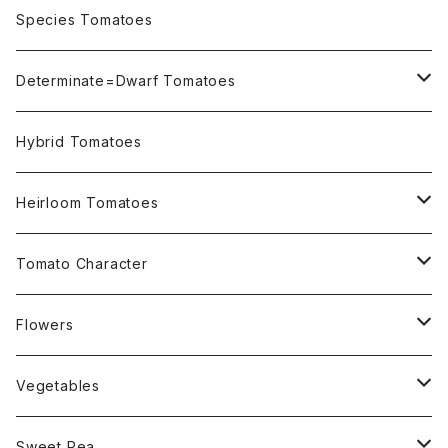
OSU INDIGO Series
Species Tomatoes
Not OSU Blue Tomatoes
Determinate=Dwarf Tomatoes
Micro Determinate 10cm~30cm
Hybrid Tomatoes
Small Determinate 30cm~50cm
Heirloom Tomatoes
Medium Determinate 50~100cm
Amber Heirloom Tomatoes
Tomato Character
Large Determinate 100~150cm
Bi-Color Heirloom Tomatoes
Culinary Uses
Flowers
For Canning
Semi Indeterminate ~150cm
Black Heirloom Tomatoes
Disease Resistance
Nasturtium・ナスターチウム
Vegetables
For Dry
Alternaria Blight
Colorful Heirloom Tomatoes
Disorders Resitance
Amaranthus・アマランサス
Sweet Pea