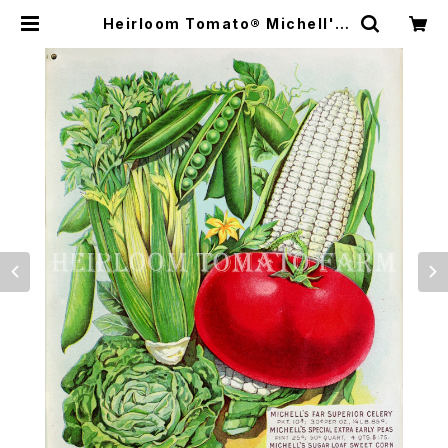
Heirloom Tomato® Michell's
Very First エアルーム・トマト・ミッ
シェルズ・ベリー・ファースト | Heirl
oom Tomato Farm