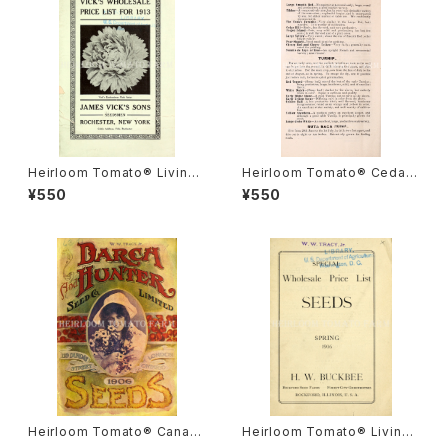
Heirloom Tomato® Livings
Heirloom Tomato® Cedar
ton's Crimson Globe エアル
Hill エアルーム・トマト・セダー・
¥550
¥550
ーム・トマト・リビングストンズ・
ヒル
クリムソン・グローブ
Heirloom Tomato® Canad
Heirloom Tomato® Livings
a Pride エアルーム・トマト・カ
ton's Crimson Cushion エア