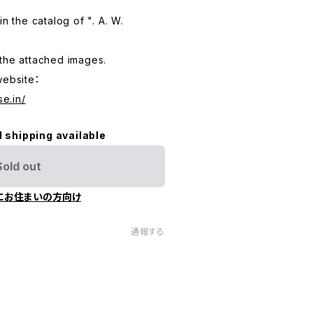
n the catalog of ". A. W.
the attached images.
website：
se.in/
l shipping available
Sold out
にお住まいの方向け
通報する