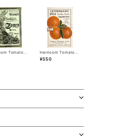
loom Tomato®
Heirloom Tomato®
gston's Boufo
Lethermans' Param
0
¥550
heir エアルー
ount エアルーム・トマ
マト・リビングスト
ト・レサーマンズ・パラマ
ブーフォメンヘア
ウント