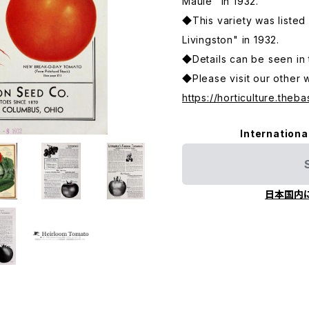
Maule" in 1932.
◆This variety was listed i
Livingston" in 1932.
◆Details can be seen in 
◆Please visit our other 
https://horticulture.theba
Internationa
日本国内