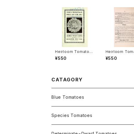
Heirloom Tomato®
Heirloom Tom
Livingston's Crimso
Cedar Hill エ
¥550
¥550
n Globe エアルーム・
ム・トマト・セダー
トマト・リビングストン
ズ・クリムソン・グローブ
CATAGORY
Blue Tomatoes
OSU INDIGO Series
Species Tomatoes
Not OSU Blue Tomatoes
Determinate=Dwarf Tomatoes