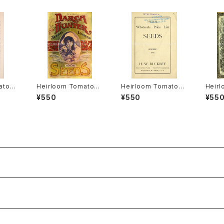
ato®
Heirloom Tomato®
Heirloom Tomato®
Heir
アルー
Canada Pride エアル
Livingston's Crimso
Livin
¥550
¥550
¥55
・ヒル
ーム・トマト・カナダ・プ
n Cushion エアルー
mmen
ライド
ム・トマト・リビングスト
ム・ト
ンズ・クリムソン・クッシ
ンズ・
ョン