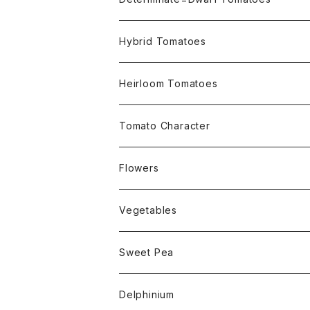
Micro Determinate 10cm~30cm
Hybrid Tomatoes
Small Determinate 30cm~50cm
Heirloom Tomatoes
Medium Determinate 50~100cm
Amber Heirloom Tomatoes
Tomato Character
Large Determinate 100~150cm
Bi-Color Heirloom Tomatoes
Culinary Uses
Flowers
For Canning
Semi Indeterminate ~150cm
Black Heirloom Tomatoes
Disease Resistance
Nasturtium・ナスターチウム
Vegetables
For Dry
Alternaria Blight
Colorful Heirloom Tomatoes
Disorders Resitance
Amaranthus・アマランサス
Sweet Pea
For Market or Loadside Shop
Alternaria Stem Canker
Cold 耐寒性
Crimson Heirloom Tomatoes
Flesh or Inside
Artichoke・アーチチョーク
Dwarf・ドワーフ
Delphinium