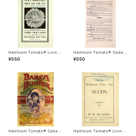
Heirloom Tomato® Livings
Heirloom Tomato® Cedar
ton's Crimson Globe エアル
Hill エアルーム・トマト・セダー・
¥550
¥550
ーム・トマト・リビングストンズ・
ヒル
クリムソン・グローブ
Heirloom Tomato® Canad
Heirloom Tomato® Livings
a Pride エアルーム・トマト・カ
ton's Crimson Cushion エア