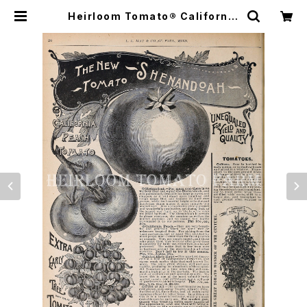
Heirloom Tomato® California
Peach エアルーム・トマト・カリフォ
ルニア・ピーチ | Heirloom Tomat
o Farm