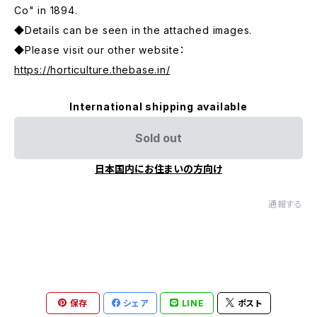
Co" in 1894.
◆Details can be seen in the attached images.
◆Please visit our other website：
https://horticulture.thebase.in/
International shipping available
Sold out
日本国内にお住まいの方向け
通報する
保存
シェア
LINE
ポスト