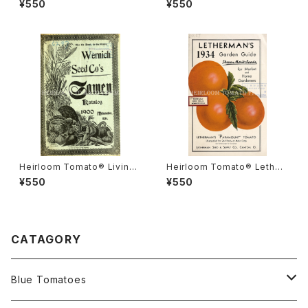
¥550
¥550
ナダ・プライド
ルーム・トマト・リビングストン
ズ・クリムソン・クッション
Heirloom Tomato® Livings
Heirloom Tomato® Lether
ton's Boufommenheir エア
mans' Paramount エアルー
¥550
¥550
ルーム・トマト・リビングストン
ム・トマト・レサーマンズ・パラマ
ズ・ブーフォメンヘア
ウント
CATAGORY
Blue Tomatoes