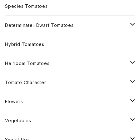
OSU INDIGO Series
Species Tomatoes
Not OSU Blue Tomatoes
Determinate=Dwarf Tomatoes
Micro Determinate 10cm~30cm
Hybrid Tomatoes
Small Determinate 30cm~50cm
Heirloom Tomatoes
Medium Determinate 50~100cm
Amber Heirloom Tomatoes
Tomato Character
Large Determinate 100~150cm
Bi-Color Heirloom Tomatoes
Culinary Uses
Flowers
For Canning
Semi Indeterminate ~150cm
Black Heirloom Tomatoes
Disease Resistance
Nasturtium・ナスターチウム
Vegetables
For Dry
Alternaria Blight
Colorful Heirloom Tomatoes
Disorders Resitance
Amaranthus・アマランサス
Sweet Pea