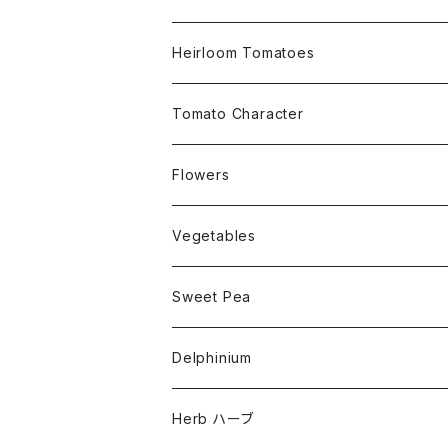
Small Determinate 30cm~50cm
Heirloom Tomatoes
Medium Determinate 50~100cm
Amber Heirloom Tomatoes
Tomato Character
Large Determinate 100~150cm
Bi-Color Heirloom Tomatoes
Culinary Uses
Flowers
For Canning
Semi Indeterminate ~150cm
Black Heirloom Tomatoes
Disease Resistance
Nasturtium・ナスターチウム
Vegetables
For Dry
Alternaria Blight
Colorful Heirloom Tomatoes
Disorders Resitance
Amaranthus・アマランサス
Sweet Pea
For Market or Loadside Shop
Alternaria Stem Canker
Cold 耐寒性
Crimson Heirloom Tomatoes
Flesh or Inside
Artichoke・アーチチョーク
Dwarf・ドワーフ
Delphinium
For Paste, Salsa or Sauce
Antracnose
Cracking 裂果
Beefsteak Flesh
Cherub・チュルブ
Golden Heirloom Tomato
Fruits Shape
Asparagus・アスパラガス
Early・アーリー品種
Herb ハーブ