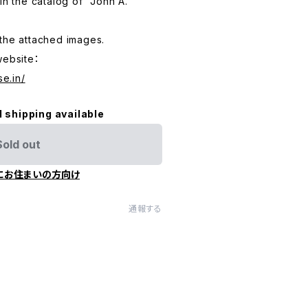
in the catalog of "John A.
.
the attached images.
website：
se.in/
l shipping available
Sold out
にお住まいの方向け
通報する