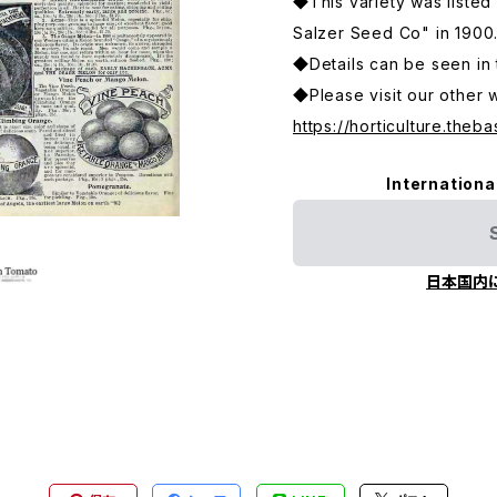
◆This variety was listed 
Salzer Seed Co" in 1900
◆Details can be seen in 
◆Please visit our other 
https://horticulture.theba
Internationa
日本国内