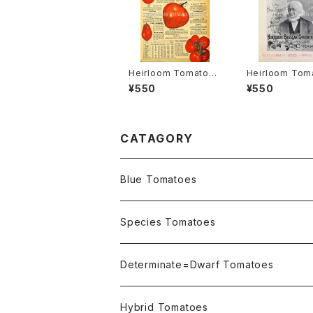
Heirloom Tomato®
Heirloom Tom
Lemon=Garden Le
Large Round Y
¥550
¥550
mon=Vegetable Ora
=Golden Trop
nge=Garden Lemon
アルーム・トマト
エアルーム・トマト・レモ
ジ・レッド・ラウン
ン
エロー
CATAGORY
Blue Tomatoes
OSU INDIGO Series
Species Tomatoes
Not OSU Blue Tomatoes
Determinate=Dwarf Tomatoes
Micro Determinate 10cm~30cm
Hybrid Tomatoes