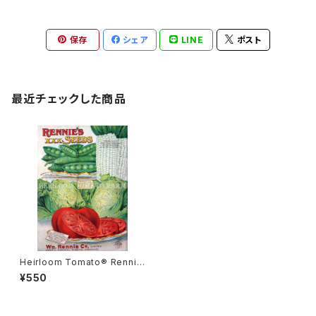
保存
シェア
LINE
ポスト
最近チェックした商品
Heirloom Tomato® Renni
e's XXX Earliest Round Sca
¥550
rlet Skin エアルーム・トマト・レ
ニーズ・XXX・アーリエスト・ラウ
ンド・スカーレット・スキン