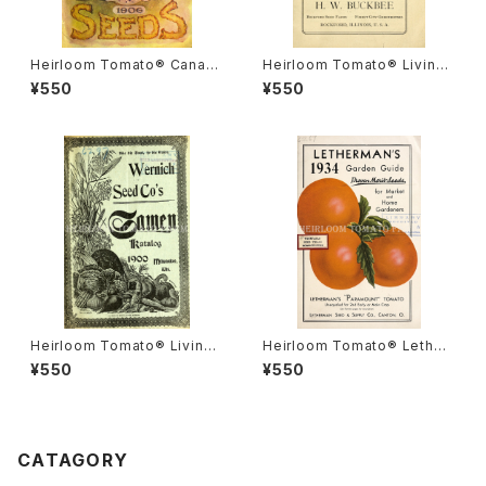
Heirloom Tomato® Canad
Heirloom Tomato® Livings
a Pride エアルーム・トマト・カ
ton's Crimson Cushion エア
¥550
¥550
ナダ・プライド
ルーム・トマト・リビングストン
ズ・クリムソン・クッション
Heirloom Tomato® Livings
Heirloom Tomato® Lether
ton's Boufommenheir エア
mans' Paramount エアルー
¥550
¥550
ルーム・トマト・リビングストン
ム・トマト・レサーマンズ・パラマ
ズ・ブーフォメンヘア
ウント
CATAGORY