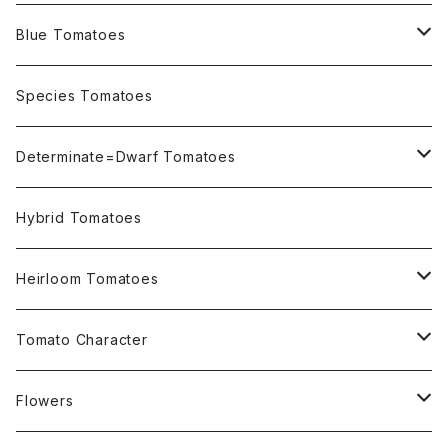
Blue Tomatoes
OSU INDIGO Series
Species Tomatoes
Not OSU Blue Tomatoes
Determinate=Dwarf Tomatoes
Micro Determinate 10cm~30cm
Hybrid Tomatoes
Small Determinate 30cm~50cm
Heirloom Tomatoes
Medium Determinate 50~100cm
Amber Heirloom Tomatoes
Tomato Character
Large Determinate 100~150cm
Bi-Color Heirloom Tomatoes
Culinary Uses
Flowers