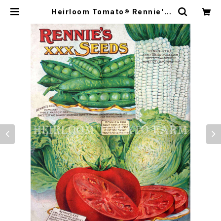
Heirloom Tomato® Rennie's
XXX Earliest Round Scarlet S
kin エアルーム・トマト・レニーズ・X
XX・アーリエスト・ラウンド・スカーレ
ット・スキン | Heirloom Tomato
Farm