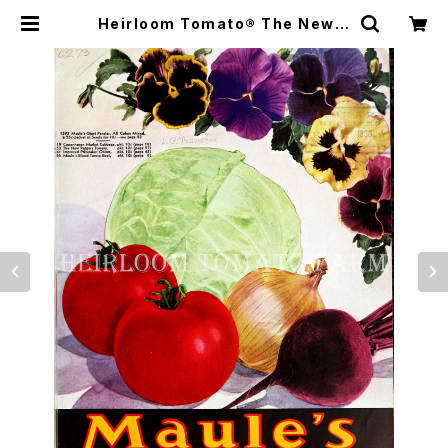
Heirloom Tomato® The New R
utgers エアルーム・トマト・ザ・ニュ
ー・ラトガーズ | Heirloom Tomat
o Farm