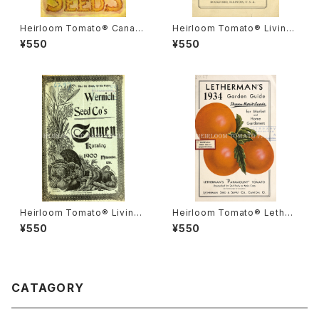
Heirloom Tomato® Canad
Heirloom Tomato® Livings
a Pride エアルーム・トマト・カ
ton's Crimson Cushion エア
¥550
¥550
ナダ・プライド
ルーム・トマト・リビングストン
ズ・クリムソン・クッション
Heirloom Tomato® Livings
Heirloom Tomato® Lether
ton's Boufommenheir エア
mans' Paramount エアルー
¥550
¥550
ルーム・トマト・リビングストン
ム・トマト・レサーマンズ・パラマ
ズ・ブーフォメンヘア
ウント
CATAGORY