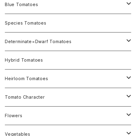
Blue Tomatoes
OSU INDIGO Series
Species Tomatoes
Not OSU Blue Tomatoes
Determinate=Dwarf Tomatoes
Micro Determinate 10cm~30cm
Hybrid Tomatoes
Small Determinate 30cm~50cm
Heirloom Tomatoes
Medium Determinate 50~100cm
Amber Heirloom Tomatoes
Tomato Character
Large Determinate 100~150cm
Bi-Color Heirloom Tomatoes
Culinary Uses
Flowers
For Canning
Semi Indeterminate ~150cm
Black Heirloom Tomatoes
Disease Resistance
Nasturtium・ナスターチウム
Vegetables