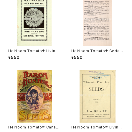
Heirloom Tomato® Livings
Heirloom Tomato® Cedar
ton's Crimson Globe エアル
Hill エアルーム・トマト・セダー・
¥550
¥550
ーム・トマト・リビングストンズ・
ヒル
クリムソン・グローブ
Heirloom Tomato® Canad
Heirloom Tomato® Livings
a Pride エアルーム・トマト・カ
ton's Crimson Cushion エア