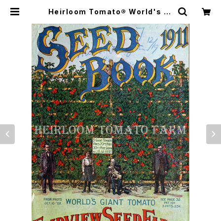
Heirloom Tomato® World's Gi
ant エアルーム・トマト・ワールド・ジ
ャイアント | Heirloom Tomato F
arm