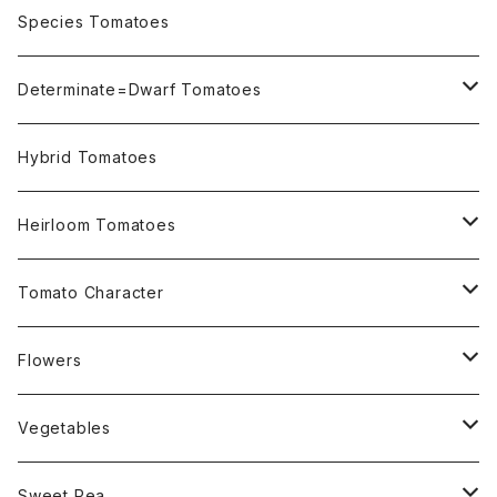
OSU INDIGO Series
Species Tomatoes
Not OSU Blue Tomatoes
Determinate=Dwarf Tomatoes
Micro Determinate 10cm~30cm
Hybrid Tomatoes
Small Determinate 30cm~50cm
Heirloom Tomatoes
Medium Determinate 50~100cm
Amber Heirloom Tomatoes
Tomato Character
Large Determinate 100~150cm
Bi-Color Heirloom Tomatoes
Culinary Uses
Flowers
For Canning
Semi Indeterminate ~150cm
Black Heirloom Tomatoes
Disease Resistance
Nasturtium・ナスターチウム
Vegetables
For Dry
Alternaria Blight
Colorful Heirloom Tomatoes
Disorders Resitance
Amaranthus・アマランサス
Sweet Pea