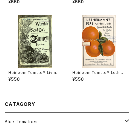
¥550
¥550
ナダ・プライド
ルーム・トマト・リビングストン
ズ・クリムソン・クッション
Heirloom Tomato® Livings
Heirloom Tomato® Lether
ton's Boufommenheir エア
mans' Paramount エアルー
¥550
¥550
ルーム・トマト・リビングストン
ム・トマト・レサーマンズ・パラマ
ズ・ブーフォメンヘア
ウント
CATAGORY
Blue Tomatoes