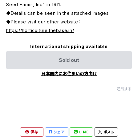
Seed Farms, Inc" in 1911.
◆Details can be seen in the attached images.
◆Please visit our other website：
https://horticulture.thebase.in/
International shipping available
Sold out
日本国内にお住まいの方向け
通報する
保存
シェア
LINE
ポスト