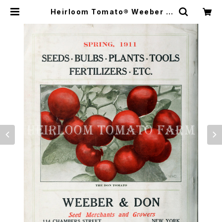
Heirloom Tomato® Weeber &
Don's The Don エアルーム・トマ
ト・ウィーバー＆ドンズ・ザ・ドン | He
irloom Tomato Farm