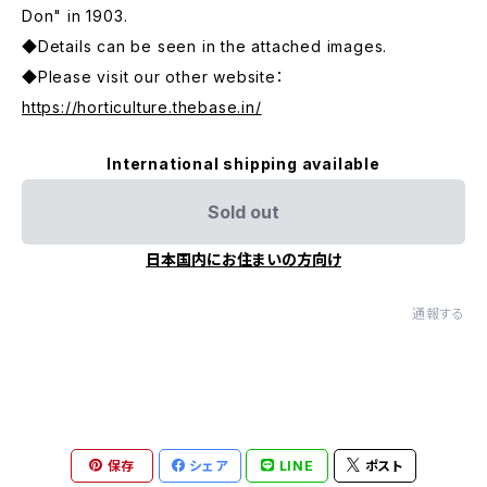
Don" in 1903.
◆Details can be seen in the attached images.
◆Please visit our other website：
https://horticulture.thebase.in/
International shipping available
Sold out
日本国内にお住まいの方向け
通報する
保存
シェア
LINE
ポスト