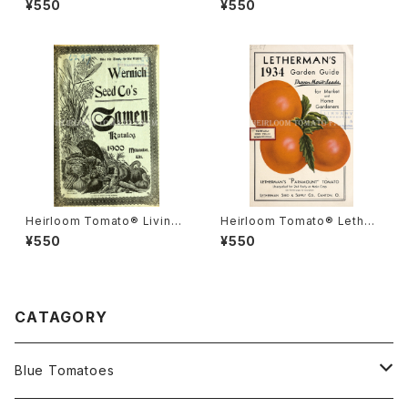
¥550
¥550
ナダ・プライド
ルーム・トマト・リビングストン
ズ・クリムソン・クッション
Heirloom Tomato® Livings
Heirloom Tomato® Lether
ton's Boufommenheir エア
mans' Paramount エアルー
¥550
¥550
ルーム・トマト・リビングストン
ム・トマト・レサーマンズ・パラマ
ズ・ブーフォメンヘア
ウント
CATAGORY
Blue Tomatoes