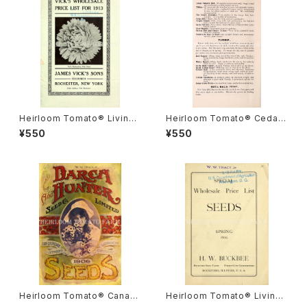
Heirloom Tomato® Livings
Heirloom Tomato® Cedar
ton's Crimson Globe エアル
Hill エアルーム・トマト・セダー・
¥550
¥550
ーム・トマト・リビングストンズ・
ヒル
クリムソン・グローブ
Heirloom Tomato® Canad
Heirloom Tomato® Livings
a Pride エアルーム・トマト・カ
ton's Crimson Cushion エア