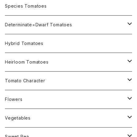
OSU INDIGO Series
Species Tomatoes
Not OSU Blue Tomatoes
Determinate=Dwarf Tomatoes
Micro Determinate 10cm~30cm
Hybrid Tomatoes
Small Determinate 30cm~50cm
Heirloom Tomatoes
Medium Determinate 50~100cm
Amber Heirloom Tomatoes
Tomato Character
Large Determinate 100~150cm
Bi-Color Heirloom Tomatoes
Culinary Uses
Flowers
For Canning
Semi Indeterminate ~150cm
Black Heirloom Tomatoes
Disease Resistance
Nasturtium・ナスターチウム
Vegetables
For Dry
Alternaria Blight
Colorful Heirloom Tomatoes
Disorders Resitance
Amaranthus・アマランサス
Sweet Pea