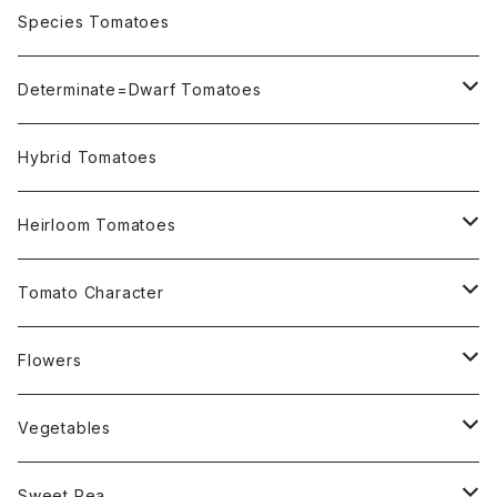
OSU INDIGO Series
Species Tomatoes
Not OSU Blue Tomatoes
Determinate=Dwarf Tomatoes
Micro Determinate 10cm~30cm
Hybrid Tomatoes
Small Determinate 30cm~50cm
Heirloom Tomatoes
Medium Determinate 50~100cm
Amber Heirloom Tomatoes
Tomato Character
Large Determinate 100~150cm
Bi-Color Heirloom Tomatoes
Culinary Uses
Flowers
For Canning
Semi Indeterminate ~150cm
Black Heirloom Tomatoes
Disease Resistance
Nasturtium・ナスターチウム
Vegetables
For Dry
Alternaria Blight
Colorful Heirloom Tomatoes
Disorders Resitance
Amaranthus・アマランサス
Sweet Pea