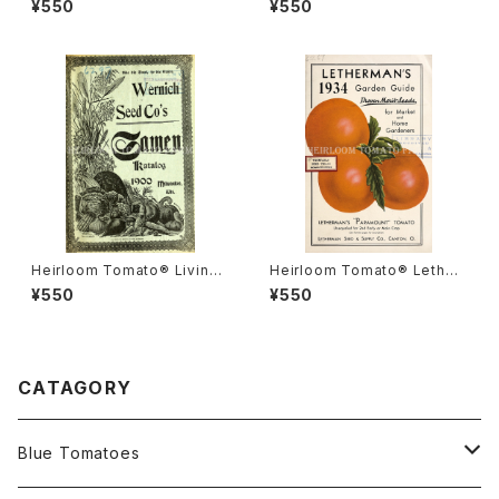
¥550
¥550
ナダ・プライド
ルーム・トマト・リビングストン
ズ・クリムソン・クッション
Heirloom Tomato® Livings
Heirloom Tomato® Lether
ton's Boufommenheir エア
mans' Paramount エアルー
¥550
¥550
ルーム・トマト・リビングストン
ム・トマト・レサーマンズ・パラマ
ズ・ブーフォメンヘア
ウント
CATAGORY
Blue Tomatoes