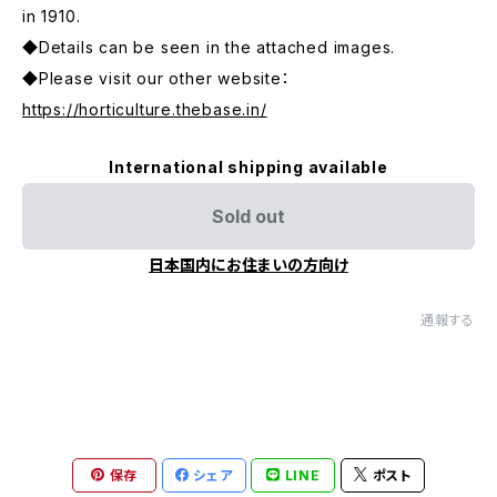
in 1910.
◆Details can be seen in the attached images.
◆Please visit our other website：
https://horticulture.thebase.in/
International shipping available
Sold out
日本国内にお住まいの方向け
通報する
保存
シェア
LINE
ポスト