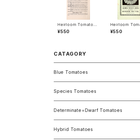
Heirloom Tomato®
Heirloom Tom
Cedar Hill エアルー
Livingston's 
¥550
¥550
ム・トマト・セダー・ヒル
n Globe エア
トマト・リビング
ズ・クリムソン・
CATAGORY
Blue Tomatoes
OSU INDIGO Series
Species Tomatoes
Not OSU Blue Tomatoes
Determinate=Dwarf Tomatoes
Micro Determinate 10cm~30cm
Hybrid Tomatoes