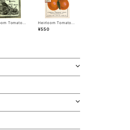
loom Tomato®
Heirloom Tomato®
gston's Boufo
Lethermans' Param
0
¥550
heir エアルー
ount エアルーム・トマ
マト・リビングスト
ト・レサーマンズ・パラマ
ブーフォメンヘア
ウント