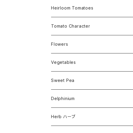
Small Determinate 30cm~50cm
Heirloom Tomatoes
Medium Determinate 50~100cm
Amber Heirloom Tomatoes
Tomato Character
Large Determinate 100~150cm
Bi-Color Heirloom Tomatoes
Culinary Uses
Flowers
For Canning
Semi Indeterminate ~150cm
Black Heirloom Tomatoes
Disease Resistance
Nasturtium・ナスターチウム
Vegetables
For Dry
Alternaria Blight
Colorful Heirloom Tomatoes
Disorders Resitance
Amaranthus・アマランサス
Sweet Pea
For Market or Loadside Shop
Alternaria Stem Canker
Cold 耐寒性
Crimson Heirloom Tomatoes
Flesh or Inside
Artichoke・アーチチョーク
Dwarf・ドワーフ
Delphinium
For Paste, Salsa or Sauce
Antracnose
Cracking 裂果
Beefsteak Flesh
Cherub・チュルブ
Golden Heirloom Tomato
Fruits Shape
Asparagus・アスパラガス
Early・アーリー品種
Herb ハーブ
For Sandwich,Snack or Slicer
Bacterial Speck
Drought 干ばつ
Solid for Strage
Cupid・キューピッド