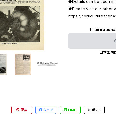
◆Details can be seen in 
◆Please visit our other 
https://horticulture.theba
Internationa
日本国内
保存
シェア
LINE
ポスト