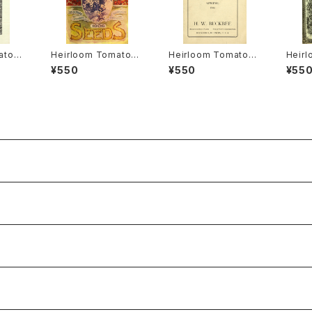
ato®
Heirloom Tomato®
Heirloom Tomato®
Heir
Crimso
Canada Pride エアル
Livingston's Crimso
Livin
¥550
¥550
¥55
ルーム・
ーム・トマト・カナダ・プ
n Cushion エアルー
mmen
ストン
ライド
ム・トマト・リビングスト
ム・ト
グローブ
ンズ・クリムソン・クッシ
ンズ・
ョン