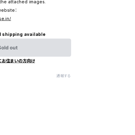
the attached images.
website：
se.in/
l shipping available
Sold out
にお住まいの方向け
通報する