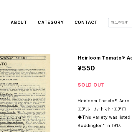
E
ABOUT
CATEGORY
CONTACT
Heirloom Tomato®
¥550
SOLD OUT
Heirloom Tomato® Aero
エアルーム・トマト・エアロ
◆This variety was listed 
Boddington" in 1917.