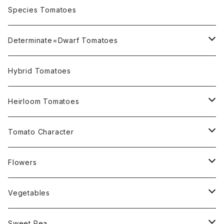
OSU INDIGO Series
Species Tomatoes
Not OSU Blue Tomatoes
Determinate=Dwarf Tomatoes
Micro Determinate 10cm~30cm
Hybrid Tomatoes
Small Determinate 30cm~50cm
Heirloom Tomatoes
Medium Determinate 50~100cm
Amber Heirloom Tomatoes
Tomato Character
Large Determinate 100~150cm
Bi-Color Heirloom Tomatoes
Culinary Uses
Flowers
For Canning
Semi Indeterminate ~150cm
Black Heirloom Tomatoes
Disease Resistance
Nasturtium・ナスターチウム
Vegetables
For Dry
Alternaria Blight
Colorful Heirloom Tomatoes
Disorders Resitance
Amaranthus・アマランサス
Sweet Pea