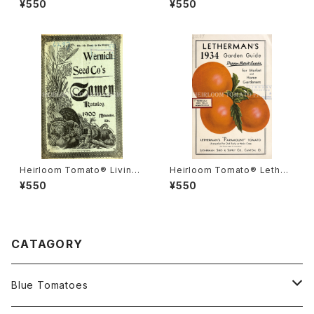
¥550
¥550
ナダ・プライド
ルーム・トマト・リビングストン
ズ・クリムソン・クッション
Heirloom Tomato® Livings
Heirloom Tomato® Lether
ton's Boufommenheir エア
mans' Paramount エアルー
¥550
¥550
ルーム・トマト・リビングストン
ム・トマト・レサーマンズ・パラマ
ズ・ブーフォメンヘア
ウント
CATAGORY
Blue Tomatoes