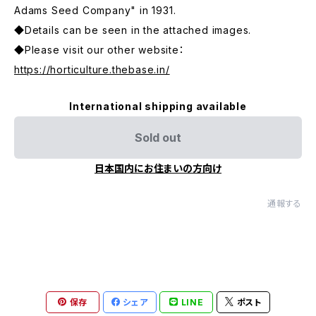
Adams Seed Company" in 1931.
◆Details can be seen in the attached images.
◆Please visit our other website：
https://horticulture.thebase.in/
International shipping available
Sold out
日本国内にお住まいの方向け
通報する
保存
シェア
LINE
ポスト