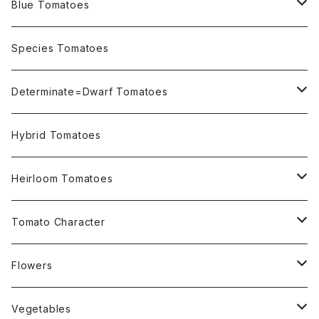
Blue Tomatoes
OSU INDIGO Series
Species Tomatoes
Not OSU Blue Tomatoes
Determinate=Dwarf Tomatoes
Micro Determinate 10cm~30cm
Hybrid Tomatoes
Small Determinate 30cm~50cm
Heirloom Tomatoes
Medium Determinate 50~100cm
Amber Heirloom Tomatoes
Tomato Character
Large Determinate 100~150cm
Bi-Color Heirloom Tomatoes
Culinary Uses
Flowers
For Canning
Semi Indeterminate ~150cm
Black Heirloom Tomatoes
Disease Resistance
Nasturtium・ナスターチウム
Vegetables