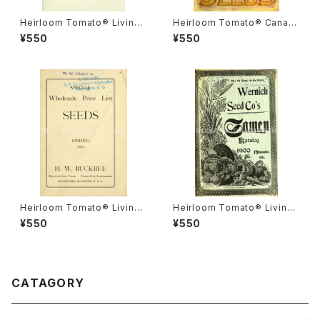
Heirloom Tomato® Livings
Heirloom Tomato® Canad
ton's Crimson Globe エアル
a Pride エアルーム・トマト・カ
¥550
¥550
ーム・トマト・リビングストンズ・
ナダ・プライド
クリムソン・グローブ
Heirloom Tomato® Livings
Heirloom Tomato® Livings
ton's Crimson Cushion エア
ton's Boufommenheir エア
¥550
¥550
ルーム・トマト・リビングストン
ルーム・トマト・リビングストン
ズ・クリムソン・クッション
ズ・ブーフォメンヘア
CATAGORY