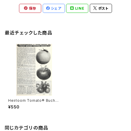
保存
シェア
LINE
ポスト
最近チェックした商品
Heirloom Tomato® Buchan
an's Chalk's Jewel(Bright
¥550
Scarlet) エアルーム・トマト・ブ
チャナンズ・チョークス・ジュエル
同じカテゴリの商品