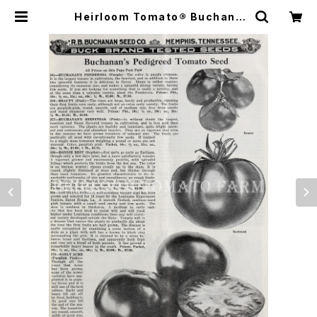
Heirloom Tomato® Buchana
n's Late Bonny Best=Bonny B
est エアルーム・トマト・ブチャナン
ズ・レイト・ボニー・ベスト | Heirloo
m Tomato Farm