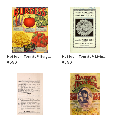
Heirloom Tomato® Burges
Heirloom Tomato® Livings
s' Early Hybrid A エアルー
ton's Crimson Globe エアル
¥550
¥550
ム・トマト・バーゲス・アーリー・
ーム・トマト・リビングストンズ・
ハイブリッド・A
クリムソン・グローブ