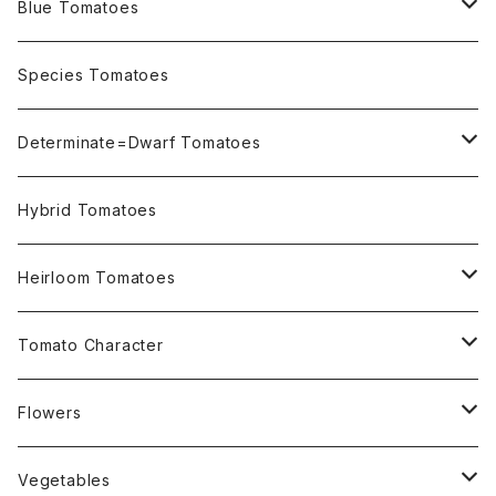
Blue Tomatoes
OSU INDIGO Series
Species Tomatoes
Not OSU Blue Tomatoes
Determinate=Dwarf Tomatoes
Micro Determinate 10cm~30cm
Hybrid Tomatoes
Small Determinate 30cm~50cm
Heirloom Tomatoes
Medium Determinate 50~100cm
Amber Heirloom Tomatoes
Tomato Character
Large Determinate 100~150cm
Bi-Color Heirloom Tomatoes
Culinary Uses
Flowers
For Canning
Semi Indeterminate ~150cm
Black Heirloom Tomatoes
Disease Resistance
Nasturtium・ナスターチウム
Vegetables