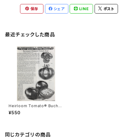
保存
シェア
LINE
ポスト
最近チェックした商品
Heirloom Tomato® Buchan
an's Late Bonny Best=Bon
¥550
ny Best エアルーム・トマト・ブ
チャナンズ・レイト・ボニー・ベス
ト
同じカテゴリの商品