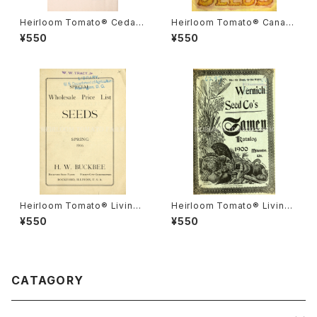
Heirloom Tomato® Cedar
Heirloom Tomato® Canad
Hill エアルーム・トマト・セダー・
a Pride エアルーム・トマト・カ
¥550
¥550
ヒル
ナダ・プライド
Heirloom Tomato® Livings
Heirloom Tomato® Livings
ton's Crimson Cushion エア
ton's Boufommenheir エア
¥550
¥550
ルーム・トマト・リビングストン
ルーム・トマト・リビングストン
ズ・クリムソン・クッション
ズ・ブーフォメンヘア
CATAGORY