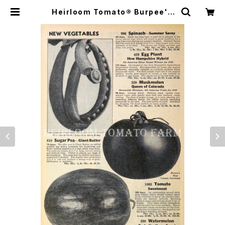
Heirloom Tomato® Burpee's
Sweetmeat エアルーム・トマト・バ
ーピーズ・スイートミート | Heirloo
m Tomato Farm