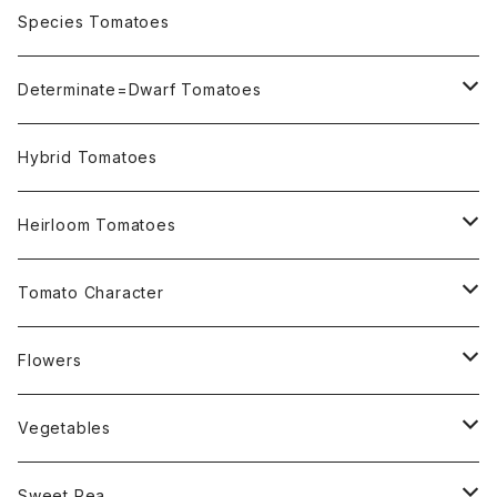
OSU INDIGO Series
Species Tomatoes
Not OSU Blue Tomatoes
Determinate=Dwarf Tomatoes
Micro Determinate 10cm~30cm
Hybrid Tomatoes
Small Determinate 30cm~50cm
Heirloom Tomatoes
Medium Determinate 50~100cm
Amber Heirloom Tomatoes
Tomato Character
Large Determinate 100~150cm
Bi-Color Heirloom Tomatoes
Culinary Uses
Flowers
For Canning
Semi Indeterminate ~150cm
Black Heirloom Tomatoes
Disease Resistance
Nasturtium・ナスターチウム
Vegetables
For Dry
Alternaria Blight
Colorful Heirloom Tomatoes
Disorders Resitance
Amaranthus・アマランサス
Sweet Pea