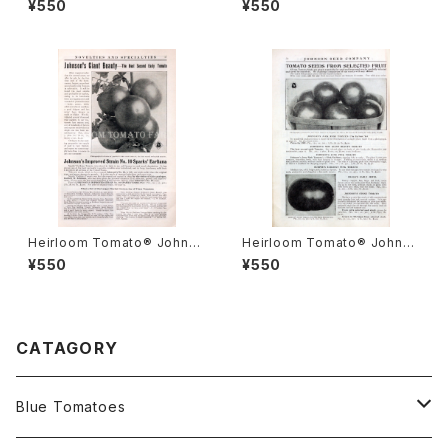
¥550
¥550
ルーム・トマト・ロケッズ・ニュー・
arglobe エアルーム・トマト・キ
トライアンフ・ピンク
ルゴーズ・ニュー・フロリグロー
ブ・
Heirloom Tomato® Johnso
Heirloom Tomato® Johnso
n's New Giant Beauty エア
n's June Pink エアルーム・ト
¥550
¥550
ルーム・トマト・ジョンソンズ・ニ
マト・ジョンソンズ・ジューン・ピ
ュー・ジャイアント・ビューティ
ンク
CATAGORY
Blue Tomatoes