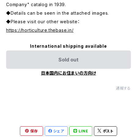
Company" catalog in 1939.
◆Details can be seen in the attached images.
◆Please visit our other website：
https://horticulture.thebase.in/
International shipping available
Sold out
日本国内にお住まいの方向け
通報する
保存
シェア
LINE
ポスト