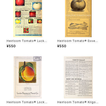
Heirloom Tomato® Lucky
Heirloom Tomato® Essex
Heart=Giant Lucky Heart エ
Early Hybrid=Early Essex H
¥550
¥550
アルーム・トマト・ラッキー・ハー
ybrid=Essex Hybrid エアル
ト
ーム・トマト・エセックス・アーリ
ー・ハイブリッド
Heirloom Tomato® Lock
Heirloom Tomato® Kilgor
e's New Triumph Pink エア
e's New Floriglobe=Pink M