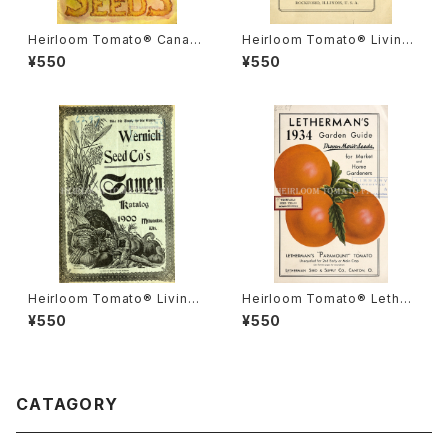
Heirloom Tomato® Canad
Heirloom Tomato® Livings
a Pride エアルーム・トマト・カ
ton's Crimson Cushion エア
¥550
¥550
ナダ・プライド
ルーム・トマト・リビングストン
ズ・クリムソン・クッション
Heirloom Tomato® Livings
Heirloom Tomato® Lether
ton's Boufommenheir エア
mans' Paramount エアルー
¥550
¥550
ルーム・トマト・リビングストン
ム・トマト・レサーマンズ・パラマ
ズ・ブーフォメンヘア
ウント
CATAGORY