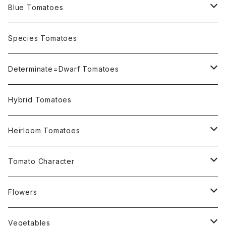
Blue Tomatoes
OSU INDIGO Series
Species Tomatoes
Not OSU Blue Tomatoes
Determinate=Dwarf Tomatoes
Micro Determinate 10cm~30cm
Hybrid Tomatoes
Small Determinate 30cm~50cm
Heirloom Tomatoes
Medium Determinate 50~100cm
Amber Heirloom Tomatoes
Tomato Character
Large Determinate 100~150cm
Bi-Color Heirloom Tomatoes
Culinary Uses
Flowers
For Canning
Semi Indeterminate ~150cm
Black Heirloom Tomatoes
Disease Resistance
Nasturtium・ナスターチウム
Vegetables