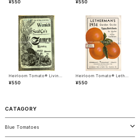
¥550
¥550
ナダ・プライド
ルーム・トマト・リビングストン
ズ・クリムソン・クッション
Heirloom Tomato® Livings
Heirloom Tomato® Lether
ton's Boufommenheir エア
mans' Paramount エアルー
¥550
¥550
ルーム・トマト・リビングストン
ム・トマト・レサーマンズ・パラマ
ズ・ブーフォメンヘア
ウント
CATAGORY
Blue Tomatoes