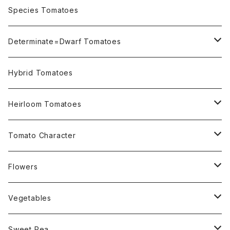
OSU INDIGO Series
Species Tomatoes
Not OSU Blue Tomatoes
Determinate=Dwarf Tomatoes
Micro Determinate 10cm~30cm
Hybrid Tomatoes
Small Determinate 30cm~50cm
Heirloom Tomatoes
Medium Determinate 50~100cm
Amber Heirloom Tomatoes
Tomato Character
Large Determinate 100~150cm
Bi-Color Heirloom Tomatoes
Culinary Uses
Flowers
For Canning
Semi Indeterminate ~150cm
Black Heirloom Tomatoes
Disease Resistance
Nasturtium・ナスターチウム
Vegetables
For Dry
Alternaria Blight
Colorful Heirloom Tomatoes
Disorders Resitance
Amaranthus・アマランサス
Sweet Pea