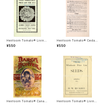
Heirloom Tomato® Livings
Heirloom Tomato® Cedar
ton's Crimson Globe エアル
Hill エアルーム・トマト・セダー・
¥550
¥550
ーム・トマト・リビングストンズ・
ヒル
クリムソン・グローブ
Heirloom Tomato® Canad
Heirloom Tomato® Livings
a Pride エアルーム・トマト・カ
ton's Crimson Cushion エア