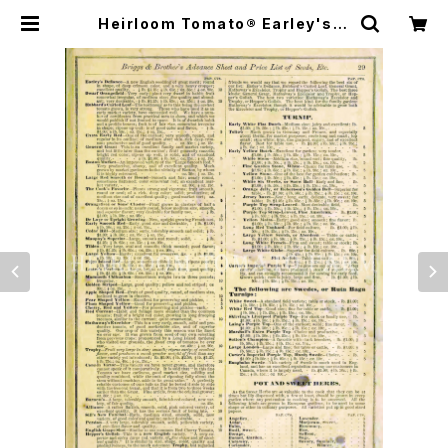
Heirloom Tomato® Earley's D
efiance エアルーム・トマト・アーレ
イズ・デフィアンス | Heirloom To
mato Farm