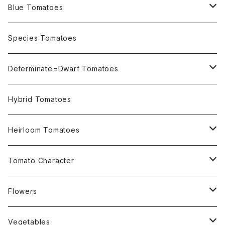
Blue Tomatoes
OSU INDIGO Series
Species Tomatoes
Not OSU Blue Tomatoes
Determinate=Dwarf Tomatoes
Micro Determinate 10cm~30cm
Hybrid Tomatoes
Small Determinate 30cm~50cm
Heirloom Tomatoes
Medium Determinate 50~100cm
Amber Heirloom Tomatoes
Tomato Character
Large Determinate 100~150cm
Bi-Color Heirloom Tomatoes
Culinary Uses
Flowers
For Canning
Semi Indeterminate ~150cm
Black Heirloom Tomatoes
Disease Resistance
Nasturtium・ナスターチウム
Vegetables