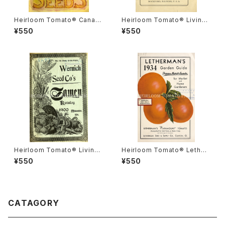
Heirloom Tomato® Canad
Heirloom Tomato® Livings
a Pride エアルーム・トマト・カ
ton's Crimson Cushion エア
¥550
¥550
ナダ・プライド
ルーム・トマト・リビングストン
ズ・クリムソン・クッション
Heirloom Tomato® Livings
Heirloom Tomato® Lether
ton's Boufommenheir エア
mans' Paramount エアルー
¥550
¥550
ルーム・トマト・リビングストン
ム・トマト・レサーマンズ・パラマ
ズ・ブーフォメンヘア
ウント
CATAGORY