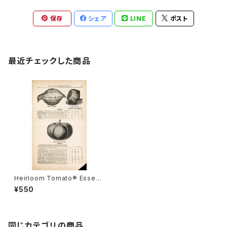
保存
シェア
LINE
ポスト
最近チェックした商品
Heirloom Tomato® Essex
Early Smooth エアルーム・ト
¥550
マト・エセックス・アーリー・スム
ース
同じカテゴリの商品