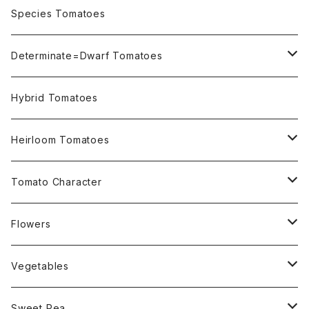
OSU INDIGO Series
Species Tomatoes
Not OSU Blue Tomatoes
Determinate=Dwarf Tomatoes
Micro Determinate 10cm~30cm
Hybrid Tomatoes
Small Determinate 30cm~50cm
Heirloom Tomatoes
Medium Determinate 50~100cm
Amber Heirloom Tomatoes
Tomato Character
Large Determinate 100~150cm
Bi-Color Heirloom Tomatoes
Culinary Uses
Flowers
For Canning
Semi Indeterminate ~150cm
Black Heirloom Tomatoes
Disease Resistance
Nasturtium・ナスターチウム
Vegetables
For Dry
Alternaria Blight
Colorful Heirloom Tomatoes
Disorders Resitance
Amaranthus・アマランサス
Sweet Pea