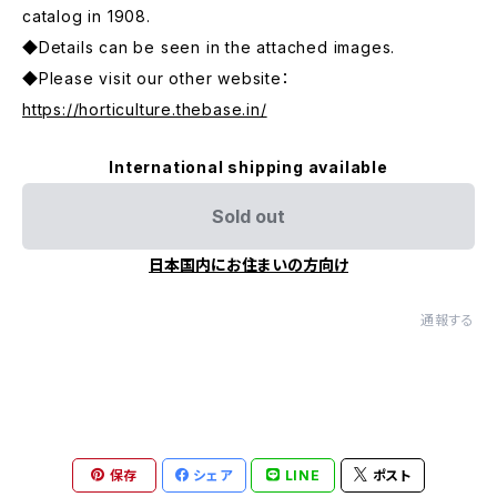
catalog in 1908.
◆Details can be seen in the attached images.
◆Please visit our other website：
https://horticulture.thebase.in/
International shipping available
Sold out
日本国内にお住まいの方向け
通報する
保存
シェア
LINE
ポスト