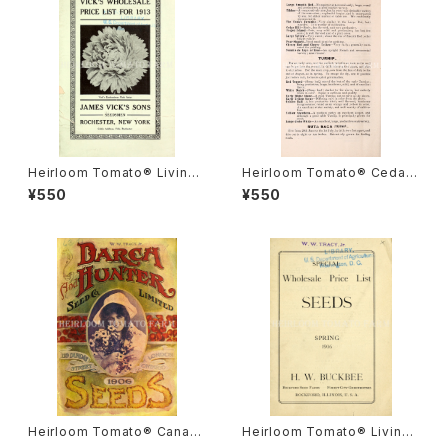
Heirloom Tomato® Livings
Heirloom Tomato® Cedar
ton's Crimson Globe エアル
Hill エアルーム・トマト・セダー・
¥550
¥550
ーム・トマト・リビングストンズ・
ヒル
クリムソン・グローブ
Heirloom Tomato® Canad
Heirloom Tomato® Livings
a Pride エアルーム・トマト・カ
ton's Crimson Cushion エア