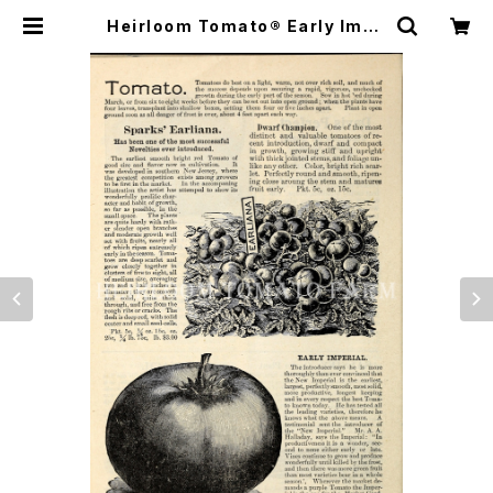
Heirloom Tomato® Early Impe
rial エアルーム・トマト・アーリー・イ
ンペリアル | Heirloom Tomato F
arm