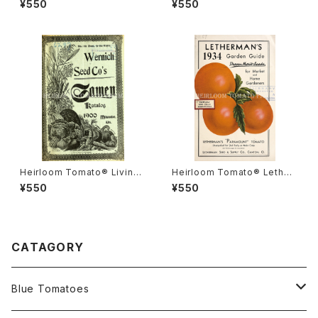
¥550
¥550
ナダ・プライド
ルーム・トマト・リビングストン
ズ・クリムソン・クッション
Heirloom Tomato® Livings
Heirloom Tomato® Lether
ton's Boufommenheir エア
mans' Paramount エアルー
¥550
¥550
ルーム・トマト・リビングストン
ム・トマト・レサーマンズ・パラマ
ズ・ブーフォメンヘア
ウント
CATAGORY
Blue Tomatoes