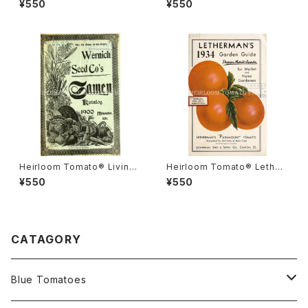
¥550
¥550
ナダ・プライド
ルーム・トマト・リビングストン
ズ・クリムソン・クッション
Heirloom Tomato® Livings
Heirloom Tomato® Lether
ton's Boufommenheir エア
mans' Paramount エアルー
¥550
¥550
ルーム・トマト・リビングストン
ム・トマト・レサーマンズ・パラマ
ズ・ブーフォメンヘア
ウント
CATAGORY
Blue Tomatoes