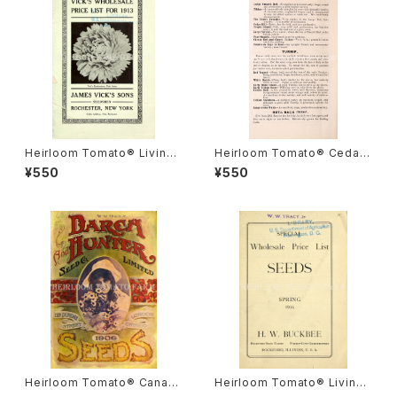
Heirloom Tomato® Livings
Heirloom Tomato® Cedar
ton's Crimson Globe エアル
Hill エアルーム・トマト・セダー・
¥550
¥550
ーム・トマト・リビングストンズ・
ヒル
クリムソン・グローブ
Heirloom Tomato® Canad
Heirloom Tomato® Livings
a Pride エアルーム・トマト・カ
ton's Crimson Cushion エア