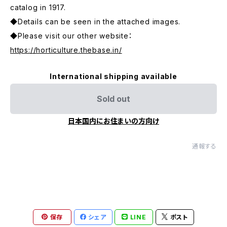
catalog in 1917.
◆Details can be seen in the attached images.
◆Please visit our other website：
https://horticulture.thebase.in/
International shipping available
Sold out
日本国内にお住まいの方向け
通報する
保存
シェア
LINE
ポスト