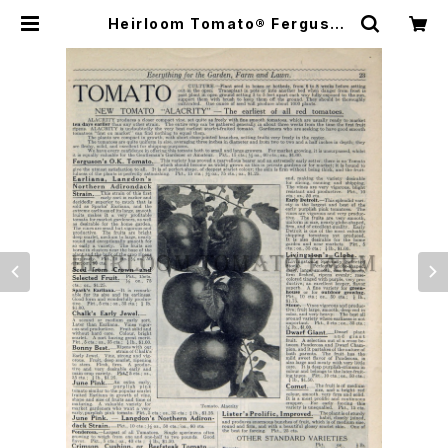
Heirloom Tomato® Ferguso
n's O. K. エアルーム・トマト・ファー
グソンズ・O. K. | Heirloom Toma
to Farm