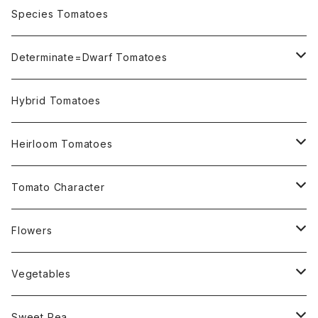
OSU INDIGO Series
Species Tomatoes
Not OSU Blue Tomatoes
Determinate=Dwarf Tomatoes
Micro Determinate 10cm~30cm
Hybrid Tomatoes
Small Determinate 30cm~50cm
Heirloom Tomatoes
Medium Determinate 50~100cm
Amber Heirloom Tomatoes
Tomato Character
Large Determinate 100~150cm
Bi-Color Heirloom Tomatoes
Culinary Uses
Flowers
For Canning
Semi Indeterminate ~150cm
Black Heirloom Tomatoes
Disease Resistance
Nasturtium・ナスターチウム
Vegetables
For Dry
Alternaria Blight
Colorful Heirloom Tomatoes
Disorders Resitance
Amaranthus・アマランサス
Sweet Pea