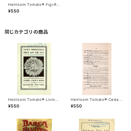
Heirloom Tomato® Fig=Re
d Pear エアルーム・トマト・フィ
¥550
グ
同じカテゴリの商品
Heirloom Tomato® Livings
Heirloom Tomato® Cedar
ton's Crimson Globe エアル
Hill エアルーム・トマト・セダー・
¥550
¥550
ーム・トマト・リビングストンズ・
ヒル
クリムソン・グローブ