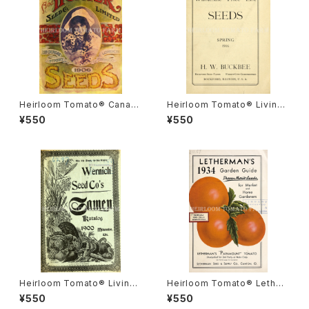
Heirloom Tomato® Canad
Heirloom Tomato® Livings
a Pride エアルーム・トマト・カ
ton's Crimson Cushion エア
¥550
¥550
ナダ・プライド
ルーム・トマト・リビングストン
ズ・クリムソン・クッション
Heirloom Tomato® Livings
Heirloom Tomato® Lether
ton's Boufommenheir エア
mans' Paramount エアルー
¥550
¥550
ルーム・トマト・リビングストン
ム・トマト・レサーマンズ・パラマ