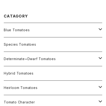
ズ・ブーフォメンヘア
ウント
CATAGORY
Blue Tomatoes
OSU INDIGO Series
Species Tomatoes
Not OSU Blue Tomatoes
Determinate=Dwarf Tomatoes
Micro Determinate 10cm~30cm
Hybrid Tomatoes
Small Determinate 30cm~50cm
Heirloom Tomatoes
Medium Determinate 50~100cm
Amber Heirloom Tomatoes
Tomato Character