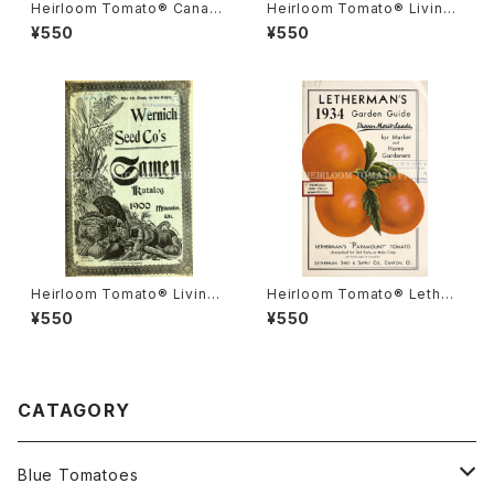
Heirloom Tomato® Canad
Heirloom Tomato® Livings
a Pride エアルーム・トマト・カ
ton's Crimson Cushion エア
¥550
¥550
ナダ・プライド
ルーム・トマト・リビングストン
ズ・クリムソン・クッション
Heirloom Tomato® Livings
Heirloom Tomato® Lether
ton's Boufommenheir エア
mans' Paramount エアルー
¥550
¥550
ルーム・トマト・リビングストン
ム・トマト・レサーマンズ・パラマ
ズ・ブーフォメンヘア
ウント
CATAGORY
Blue Tomatoes