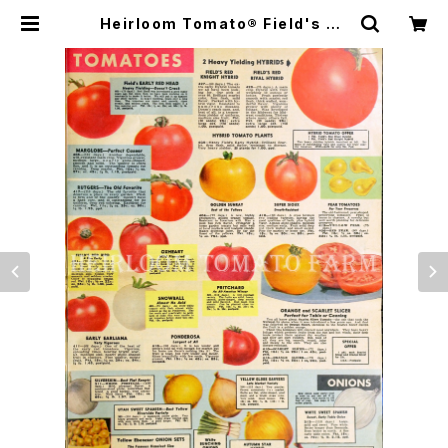
Heirloom Tomato® Field's Re
d Knight Hybrid エアルーム・トマ
ト・フィールズ・レッド・ナイト・ハイブ
リッド | Heirloom Tomato Farm