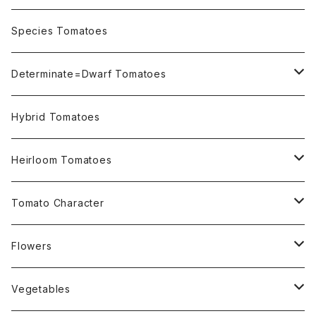
OSU INDIGO Series
Species Tomatoes
Not OSU Blue Tomatoes
Determinate=Dwarf Tomatoes
Micro Determinate 10cm~30cm
Hybrid Tomatoes
Small Determinate 30cm~50cm
Heirloom Tomatoes
Medium Determinate 50~100cm
Amber Heirloom Tomatoes
Tomato Character
Large Determinate 100~150cm
Bi-Color Heirloom Tomatoes
Culinary Uses
Flowers
For Canning
Semi Indeterminate ~150cm
Black Heirloom Tomatoes
Disease Resistance
Nasturtium・ナスターチウム
Vegetables