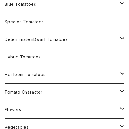
Blue Tomatoes
OSU INDIGO Series
Species Tomatoes
Not OSU Blue Tomatoes
Determinate=Dwarf Tomatoes
Micro Determinate 10cm~30cm
Hybrid Tomatoes
Small Determinate 30cm~50cm
Heirloom Tomatoes
Medium Determinate 50~100cm
Amber Heirloom Tomatoes
Tomato Character
Large Determinate 100~150cm
Bi-Color Heirloom Tomatoes
Culinary Uses
Flowers
For Canning
Semi Indeterminate ~150cm
Black Heirloom Tomatoes
Disease Resistance
Nasturtium・ナスターチウム
Vegetables