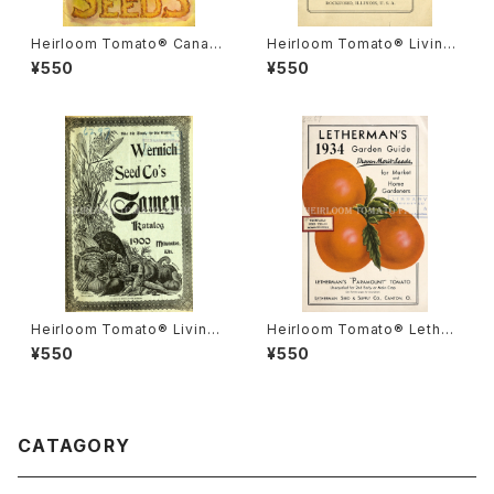
Heirloom Tomato® Canad
Heirloom Tomato® Livings
a Pride エアルーム・トマト・カ
ton's Crimson Cushion エア
¥550
¥550
ナダ・プライド
ルーム・トマト・リビングストン
ズ・クリムソン・クッション
Heirloom Tomato® Livings
Heirloom Tomato® Lether
ton's Boufommenheir エア
mans' Paramount エアルー
¥550
¥550
ルーム・トマト・リビングストン
ム・トマト・レサーマンズ・パラマ
ズ・ブーフォメンヘア
ウント
CATAGORY