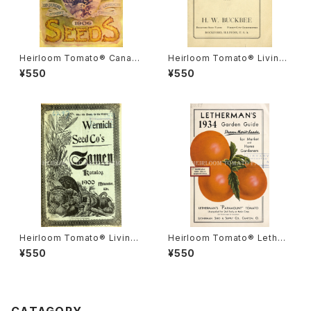
Heirloom Tomato® Canad
Heirloom Tomato® Livings
a Pride エアルーム・トマト・カ
ton's Crimson Cushion エア
¥550
¥550
ナダ・プライド
ルーム・トマト・リビングストン
ズ・クリムソン・クッション
Heirloom Tomato® Livings
Heirloom Tomato® Lether
ton's Boufommenheir エア
mans' Paramount エアルー
¥550
¥550
ルーム・トマト・リビングストン
ム・トマト・レサーマンズ・パラマ
ズ・ブーフォメンヘア
ウント