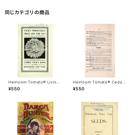
ズ・シードマンズ・ポンデローサ・
レッド・スーパー・アルジェンチ
ナ・ストレイン
同じカテゴリの商品
Heirloom Tomato® Livings
Heirloom Tomato® Cedar
ton's Crimson Globe エアル
Hill エアルーム・トマト・セダー・
¥550
¥550
ーム・トマト・リビングストンズ・
ヒル
クリムソン・グローブ