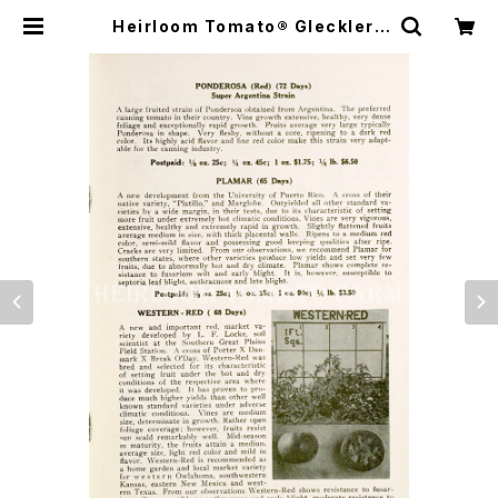
Heirloom Tomato® Glecklers
Seedmen's Ponderosa Red S
uper Argentina Strain エアルー
ム・トマト・グレックラーズ・シードマ
ンズ・ポンデローサ・レッド・スーパ
ー・アルジェンチナ・ストレイン | Hei
rloom Tomato Farm