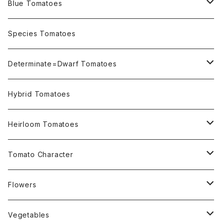
Blue Tomatoes
OSU INDIGO Series
Species Tomatoes
Not OSU Blue Tomatoes
Determinate=Dwarf Tomatoes
Micro Determinate 10cm~30cm
Hybrid Tomatoes
Small Determinate 30cm~50cm
Heirloom Tomatoes
Medium Determinate 50~100cm
Amber Heirloom Tomatoes
Tomato Character
Large Determinate 100~150cm
Bi-Color Heirloom Tomatoes
Culinary Uses
Flowers
For Canning
Semi Indeterminate ~150cm
Black Heirloom Tomatoes
Disease Resistance
Nasturtium・ナスターチウム
Vegetables