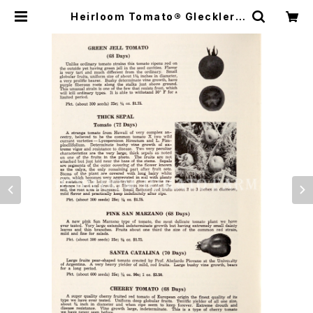
Heirloom Tomato® Glecklers
Seedmen's Green Jell エアルー
ム・トマト・グレックラーズ・シードマ
ンズ・グリーン・ジェル | Heirloom
Tomato Farm