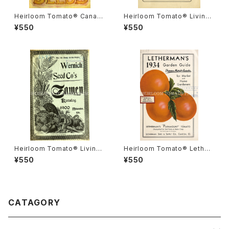
Heirloom Tomato® Canad
Heirloom Tomato® Livings
a Pride エアルーム・トマト・カ
ton's Crimson Cushion エア
¥550
¥550
ナダ・プライド
ルーム・トマト・リビングストン
ズ・クリムソン・クッション
Heirloom Tomato® Livings
Heirloom Tomato® Lether
ton's Boufommenheir エア
mans' Paramount エアルー
¥550
¥550
ルーム・トマト・リビングストン
ム・トマト・レサーマンズ・パラマ
ズ・ブーフォメンヘア
ウント
CATAGORY