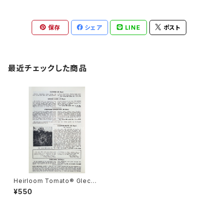
保存
シェア
LINE
ポスト
最近チェックした商品
Heirloom Tomato® Gleckl
ers Seedmen's Stenner's
¥550
Exhibition エアルーム・トマト・
グレックラーズ・シードマンズ・ス
テンナーズ・エキジビション