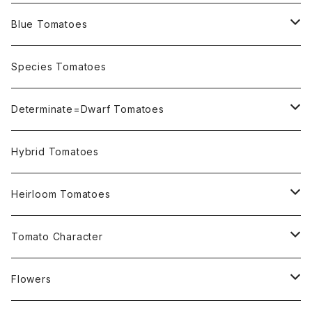
Blue Tomatoes
OSU INDIGO Series
Species Tomatoes
Not OSU Blue Tomatoes
Determinate=Dwarf Tomatoes
Micro Determinate 10cm~30cm
Hybrid Tomatoes
Small Determinate 30cm~50cm
Heirloom Tomatoes
Medium Determinate 50~100cm
Amber Heirloom Tomatoes
Tomato Character
Large Determinate 100~150cm
Bi-Color Heirloom Tomatoes
Culinary Uses
Flowers