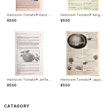
Heirloom Tomato® Kansas
Heirloom Tomato® Karger
Standard Dwarf エアルーム・
=Karger's Root Rot Resista
¥550
¥550
トマト・カンサス・スタンダード・
nt エアルーム・トマト・カーガー
ドワーフ
Heirloom Tomato® Jeffer
Heirloom Tomato® Japane
son エアルーム・トマト・ジェフ
se Tree エアルーム・トマト・ジ
¥550
¥550
ァーソン
ャパニーズ・ツリー
CATAGORY