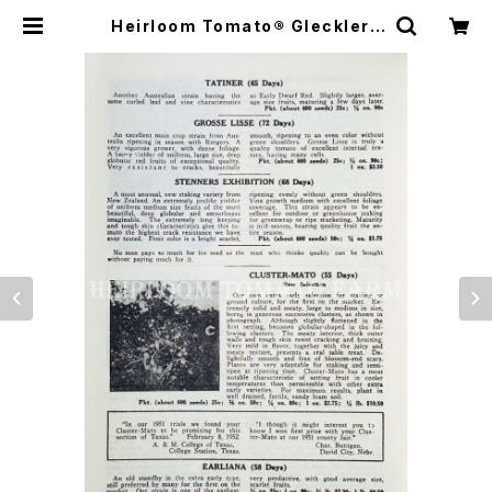
Heirloom Tomato® Glecklers
Seedmen's Stenner's Exhibiti
on エアルーム・トマト・グレックラー
ズ・シードマンズ・ステンナーズ・エキ
ジビション | Heirloom Tomato F
arm