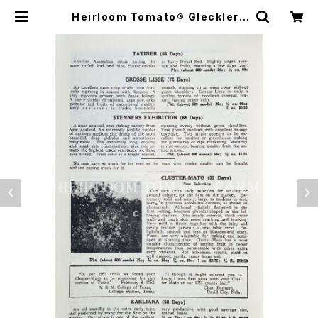
Heirloom Tomato® Glecklers
Seedmen's Tatiner エアルーム・
トマト・グレックラーズ・シードマン
ズ・タチナー | Heirloom Tomato
Farm