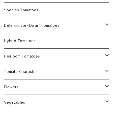
OSU INDIGO Series
Species Tomatoes
Not OSU Blue Tomatoes
Determinate=Dwarf Tomatoes
Micro Determinate 10cm~30cm
Hybrid Tomatoes
Small Determinate 30cm~50cm
Heirloom Tomatoes
Medium Determinate 50~100cm
Amber Heirloom Tomatoes
Tomato Character
Large Determinate 100~150cm
Bi-Color Heirloom Tomatoes
Culinary Uses
Flowers
For Canning
Semi Indeterminate ~150cm
Black Heirloom Tomatoes
Disease Resistance
Nasturtium・ナスターチウム
Vegetables