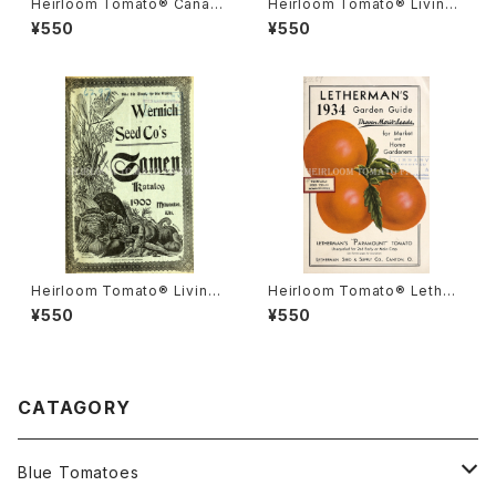
Heirloom Tomato® Canad
Heirloom Tomato® Livings
a Pride エアルーム・トマト・カ
ton's Crimson Cushion エア
¥550
¥550
ナダ・プライド
ルーム・トマト・リビングストン
ズ・クリムソン・クッション
Heirloom Tomato® Livings
Heirloom Tomato® Lether
ton's Boufommenheir エア
mans' Paramount エアルー
¥550
¥550
ルーム・トマト・リビングストン
ム・トマト・レサーマンズ・パラマ
ズ・ブーフォメンヘア
ウント
CATAGORY
Blue Tomatoes