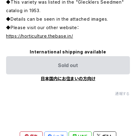
◆This variety was listed in the "Glecklers Seedmen"
catalog in 1953.
◆Details can be seen in the attached images.
◆Please visit our other website：
https://horticulture.thebase.in/
International shipping available
Sold out
日本国内にお住まいの方向け
通報する