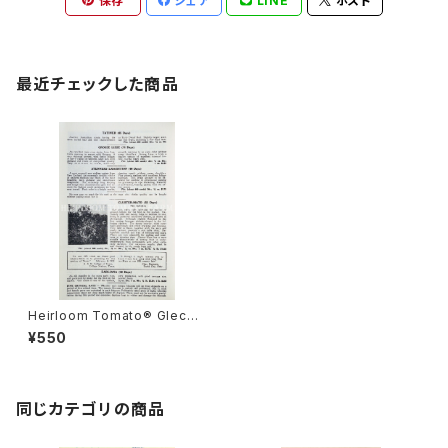
保存
シェア
LINE
ポスト
最近チェックした商品
Heirloom Tomato® Gleckl
ers Seedmen's Tatiner エ
¥550
アルーム・トマト・グレックラー
ズ・シードマンズ・タチナー
同じカテゴリの商品