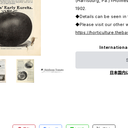
(Harrisburg, Pa.)=Holme
1902.
◆Details can be seen in 
◆Please visit our other 
https://horticulture.theba
Internationa
日本国内