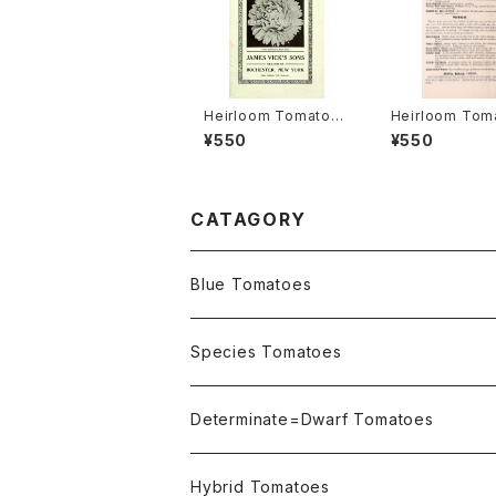
Heirloom Tomato®
Heirloom Tom
Livingston's Crimso
Cedar Hill エ
¥550
¥550
n Globe エアルーム・
ム・トマト・セダー
トマト・リビングストン
ズ・クリムソン・グローブ
CATAGORY
Blue Tomatoes
OSU INDIGO Series
Species Tomatoes
Not OSU Blue Tomatoes
Determinate=Dwarf Tomatoes
Micro Determinate 10cm~30cm
Hybrid Tomatoes