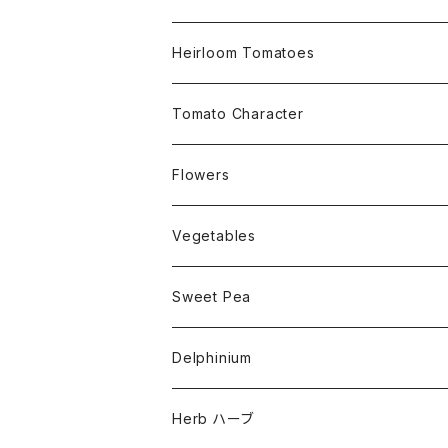
Small Determinate 30cm~50cm
Heirloom Tomatoes
Medium Determinate 50~100cm
Amber Heirloom Tomatoes
Tomato Character
Large Determinate 100~150cm
Bi-Color Heirloom Tomatoes
Culinary Uses
Flowers
For Canning
Semi Indeterminate ~150cm
Black Heirloom Tomatoes
Disease Resistance
Nasturtium・ナスターチウム
Vegetables
For Dry
Alternaria Blight
Colorful Heirloom Tomatoes
Disorders Resitance
Amaranthus・アマランサス
Sweet Pea
For Market or Loadside Shop
Alternaria Stem Canker
Cold 耐寒性
Crimson Heirloom Tomatoes
Flesh or Inside
Artichoke・アーチチョーク
Dwarf・ドワーフ
Delphinium
For Paste, Salsa or Sauce
Antracnose
Cracking 裂果
Beefsteak Flesh
Cherub・チュルブ
Golden Heirloom Tomato
Fruits Shape
Asparagus・アスパラガス
Early・アーリー品種
Herb ハーブ