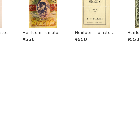
ato®
Heirloom Tomato®
Heirloom Tomato®
Heir
アルー
Canada Pride エアル
Livingston's Crimso
Livin
¥550
¥550
¥55
・ヒル
ーム・トマト・カナダ・プ
n Cushion エアルー
mmen
ライド
ム・トマト・リビングスト
ム・ト
ンズ・クリムソン・クッシ
ンズ・
ョン