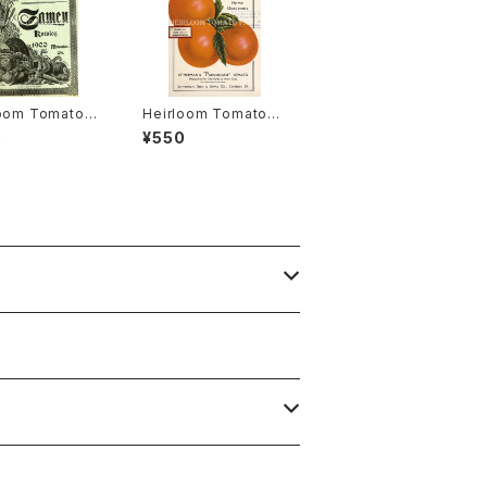
loom Tomato®
Heirloom Tomato®
gston's Boufo
Lethermans' Param
0
¥550
heir エアルー
ount エアルーム・トマ
マト・リビングスト
ト・レサーマンズ・パラマ
ブーフォメンヘア
ウント