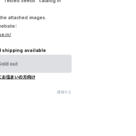
s' Tested Seeds" catalog in
the attached images.
website：
se.in/
l shipping available
Sold out
にお住まいの方向け
通報する