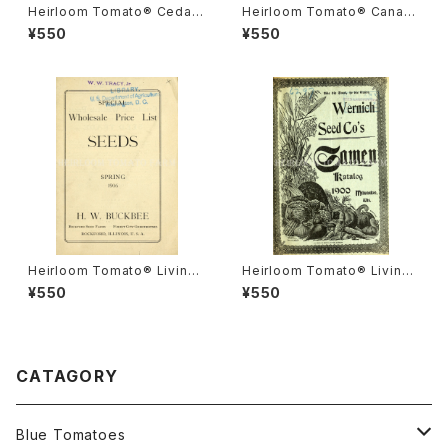
Heirloom Tomato® Cedar
Heirloom Tomato® Canad
Hill エアルーム・トマト・セダー・
a Pride エアルーム・トマト・カ
¥550
¥550
ヒル
ナダ・プライド
Heirloom Tomato® Livings
Heirloom Tomato® Livings
ton's Crimson Cushion エア
ton's Boufommenheir エア
¥550
¥550
ルーム・トマト・リビングストン
ルーム・トマト・リビングストン
ズ・クリムソン・クッション
ズ・ブーフォメンヘア
CATAGORY
Blue Tomatoes