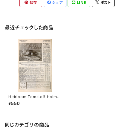
保存
シェア
LINE
ポスト
最近チェックした商品
Heirloom Tomato® Holme
s' Early Melrose エアルーム・
¥550
トマト・ホルムズ・アーリー・メル
ローズ
同じカテゴリの商品