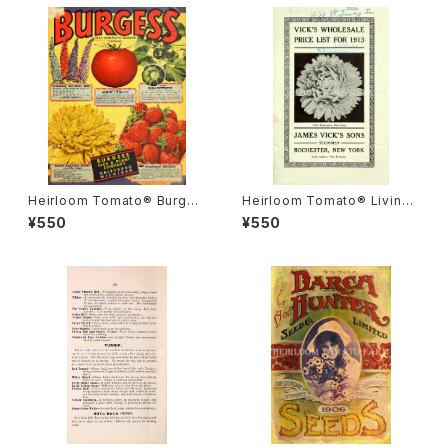
Heirloom Tomato® Burges
Heirloom Tomato® Livings
s' Early Hybrid A エアルー
ton's Crimson Globe エアル
¥550
¥550
ム・トマト・バーゲス・アーリー・
ーム・トマト・リビングストンズ・
ハイブリッド・A
クリムソン・グローブ