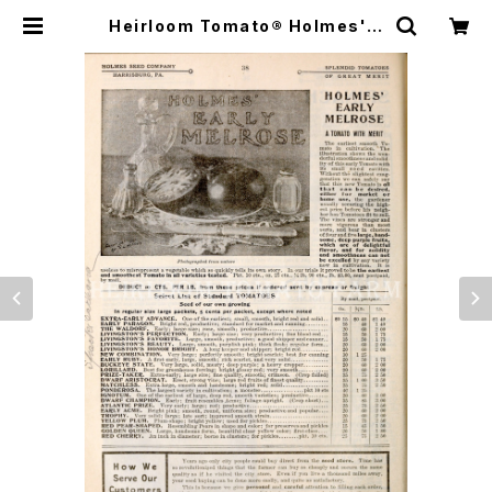
Heirloom Tomato® Holmes' E
arly Melrose エアルーム・トマト・
ホルムズ・アーリー・メルローズ | He
irloom Tomato Farm