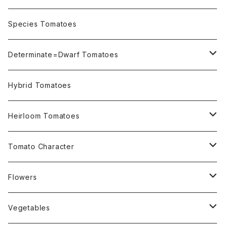
OSU INDIGO Series
Species Tomatoes
Not OSU Blue Tomatoes
Determinate=Dwarf Tomatoes
Micro Determinate 10cm~30cm
Hybrid Tomatoes
Small Determinate 30cm~50cm
Heirloom Tomatoes
Medium Determinate 50~100cm
Amber Heirloom Tomatoes
Tomato Character
Large Determinate 100~150cm
Bi-Color Heirloom Tomatoes
Culinary Uses
Flowers
For Canning
Semi Indeterminate ~150cm
Black Heirloom Tomatoes
Disease Resistance
Nasturtium・ナスターチウム
Vegetables