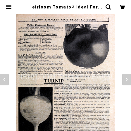
Heirloom Tomato® Ideal Forci
ng エアルーム・トマト・アイデアル・フ
ォーシング | Heirloom Tomato F
arm