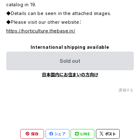
catalog in 19.
◆Details can be seen in the attached images.
◆Please visit our other website：
https://horticulture.thebase.in/
International shipping available
Sold out
日本国内にお住まいの方向け
通報する
保存
シェア
LINE
ポスト