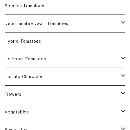
OSU INDIGO Series
Species Tomatoes
Not OSU Blue Tomatoes
Determinate=Dwarf Tomatoes
Micro Determinate 10cm~30cm
Hybrid Tomatoes
Small Determinate 30cm~50cm
Heirloom Tomatoes
Medium Determinate 50~100cm
Amber Heirloom Tomatoes
Tomato Character
Large Determinate 100~150cm
Bi-Color Heirloom Tomatoes
Culinary Uses
Flowers
For Canning
Semi Indeterminate ~150cm
Black Heirloom Tomatoes
Disease Resistance
Nasturtium・ナスターチウム
Vegetables
For Dry
Alternaria Blight
Colorful Heirloom Tomatoes
Disorders Resitance
Amaranthus・アマランサス
Sweet Pea