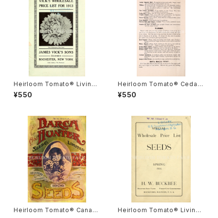
Heirloom Tomato® Livings
Heirloom Tomato® Cedar
ton's Crimson Globe エアル
Hill エアルーム・トマト・セダー・
¥550
¥550
ーム・トマト・リビングストンズ・
ヒル
クリムソン・グローブ
Heirloom Tomato® Canad
Heirloom Tomato® Livings
a Pride エアルーム・トマト・カ
ton's Crimson Cushion エア