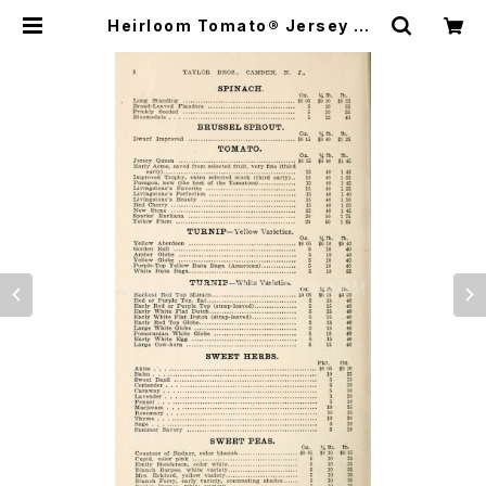
Heirloom Tomato® Jersey Qu
een エアルーム・トマト・ジャージー・
クィーン | Heirloom Tomato Far
m