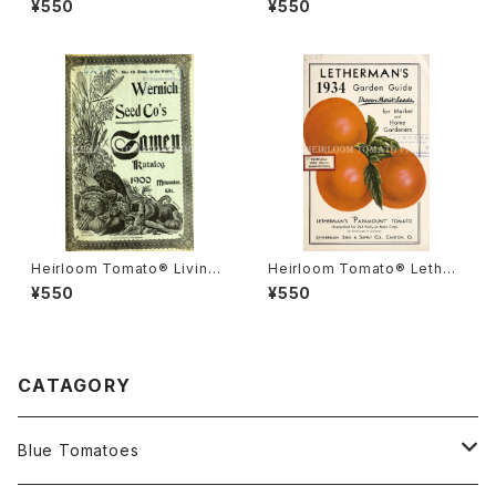
¥550
¥550
ナダ・プライド
ルーム・トマト・リビングストン
ズ・クリムソン・クッション
Heirloom Tomato® Livings
Heirloom Tomato® Lether
ton's Boufommenheir エア
mans' Paramount エアルー
¥550
¥550
ルーム・トマト・リビングストン
ム・トマト・レサーマンズ・パラマ
ズ・ブーフォメンヘア
ウント
CATAGORY
Blue Tomatoes