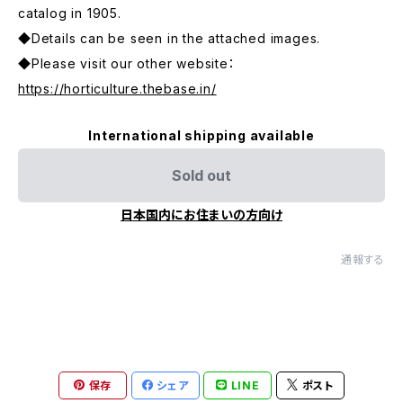
catalog in 1905.
◆Details can be seen in the attached images.
◆Please visit our other website：
https://horticulture.thebase.in/
International shipping available
Sold out
日本国内にお住まいの方向け
通報する
保存
シェア
LINE
ポスト