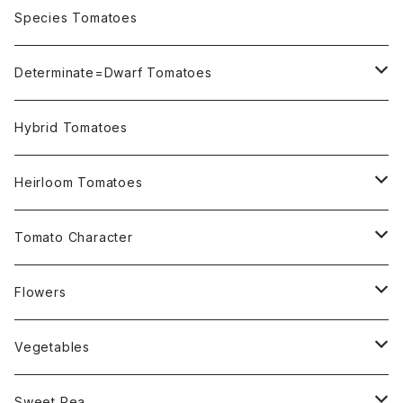
OSU INDIGO Series
Species Tomatoes
Not OSU Blue Tomatoes
Determinate=Dwarf Tomatoes
Micro Determinate 10cm~30cm
Hybrid Tomatoes
Small Determinate 30cm~50cm
Heirloom Tomatoes
Medium Determinate 50~100cm
Amber Heirloom Tomatoes
Tomato Character
Large Determinate 100~150cm
Bi-Color Heirloom Tomatoes
Culinary Uses
Flowers
For Canning
Semi Indeterminate ~150cm
Black Heirloom Tomatoes
Disease Resistance
Nasturtium・ナスターチウム
Vegetables
For Dry
Alternaria Blight
Colorful Heirloom Tomatoes
Disorders Resitance
Amaranthus・アマランサス
Sweet Pea