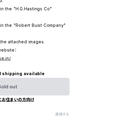
3.
 in the "H.G.Hastings Co"
 in the "Robert Buist Company"
the attached images.
website：
se.in/
l shipping available
Sold out
にお住まいの方向け
通報する