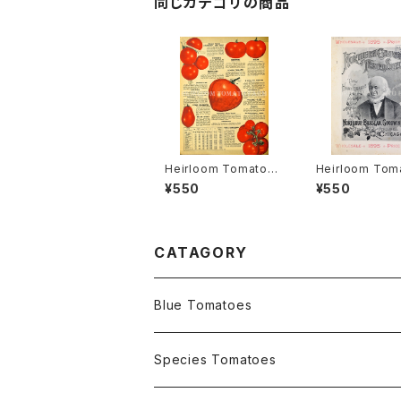
同じカテゴリの商品
Heirloom Tomato®
Heirloom Tom
Lemon=Garden Le
Large Round Y
¥550
¥550
mon=Vegetable Ora
=Golden Trop
nge=Garden Lemon
アルーム・トマト
エアルーム・トマト・レモ
ジ・レッド・ラウン
ン
エロー
CATAGORY
Blue Tomatoes
OSU INDIGO Series
Species Tomatoes