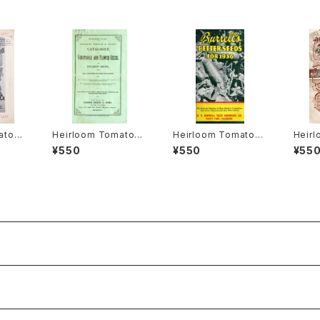
ato®
Heirloom Tomato®
Heirloom Tomato®
Heir
ellow
Large Late エアルー
Large Gulf State エ
Large
¥550
¥550
¥55
hy エ
ム・トマト・ラージ・レイ
アルーム・トマト・ラー
w エ
・ラー
ト
ジ・ガルフ・ステート
ージ・
ド・イ
ロー