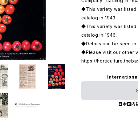
Company" catalog in 194
◆This variety was listed
catalog in 1943.
◆This variety was listed
catalog in 1946.
◆Details can be seen in 
◆Please visit our other 
https://horticulture.theba
Internationa
日本国内