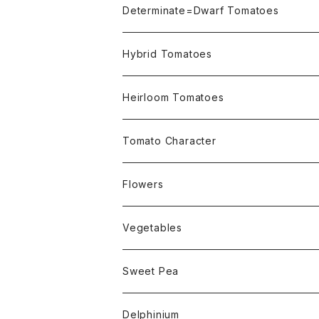
Not OSU Blue Tomatoes
Determinate=Dwarf Tomatoes
Micro Determinate 10cm~30cm
Hybrid Tomatoes
Small Determinate 30cm~50cm
Heirloom Tomatoes
Medium Determinate 50~100cm
Amber Heirloom Tomatoes
Tomato Character
Large Determinate 100~150cm
Bi-Color Heirloom Tomatoes
Culinary Uses
Flowers
For Canning
Semi Indeterminate ~150cm
Black Heirloom Tomatoes
Disease Resistance
Nasturtium・ナスターチウム
Vegetables
For Dry
Alternaria Blight
Colorful Heirloom Tomatoes
Disorders Resitance
Amaranthus・アマランサス
Sweet Pea
For Market or Loadside Shop
Alternaria Stem Canker
Cold 耐寒性
Crimson Heirloom Tomatoes
Flesh or Inside
Artichoke・アーチチョーク
Dwarf・ドワーフ
Delphinium