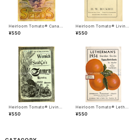
Heirloom Tomato® Canad
Heirloom Tomato® Livings
a Pride エアルーム・トマト・カ
ton's Crimson Cushion エア
¥550
¥550
ナダ・プライド
ルーム・トマト・リビングストン
ズ・クリムソン・クッション
Heirloom Tomato® Livings
Heirloom Tomato® Lether
ton's Boufommenheir エア
mans' Paramount エアルー
¥550
¥550
ルーム・トマト・リビングストン
ム・トマト・レサーマンズ・パラマ
ズ・ブーフォメンヘア
ウント