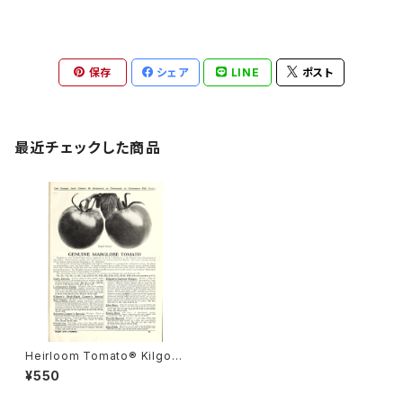
保存
シェア
LINE
ポスト
最近チェックした商品
Heirloom Tomato® Kilgor
e's Bred Right Cooper's S
¥550
pecial Self Topper エアルー
ム・トマト・キルゴーズ・ブレッド・