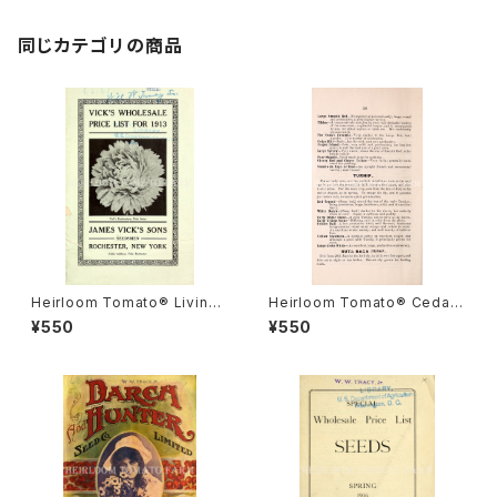
ライト・クーパーズ・スペシャル・
セルフ・トッパーズ
同じカテゴリの商品
Heirloom Tomato® Livings
Heirloom Tomato® Cedar
ton's Crimson Globe エアル
Hill エアルーム・トマト・セダー・
¥550
¥550
ーム・トマト・リビングストンズ・
ヒル
クリムソン・グローブ