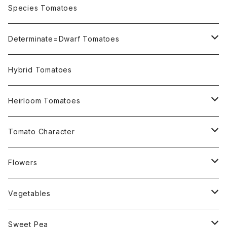
OSU INDIGO Series
Species Tomatoes
Not OSU Blue Tomatoes
Determinate=Dwarf Tomatoes
Micro Determinate 10cm~30cm
Hybrid Tomatoes
Small Determinate 30cm~50cm
Heirloom Tomatoes
Medium Determinate 50~100cm
Amber Heirloom Tomatoes
Tomato Character
Large Determinate 100~150cm
Bi-Color Heirloom Tomatoes
Culinary Uses
Flowers
For Canning
Semi Indeterminate ~150cm
Black Heirloom Tomatoes
Disease Resistance
Nasturtium・ナスターチウム
Vegetables
For Dry
Alternaria Blight
Colorful Heirloom Tomatoes
Disorders Resitance
Amaranthus・アマランサス
Sweet Pea