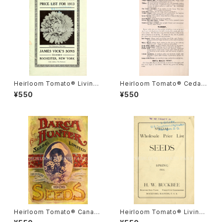
Heirloom Tomato® Livings
Heirloom Tomato® Cedar
ton's Crimson Globe エアル
Hill エアルーム・トマト・セダー・
¥550
¥550
ーム・トマト・リビングストンズ・
ヒル
クリムソン・グローブ
Heirloom Tomato® Canad
Heirloom Tomato® Livings
a Pride エアルーム・トマト・カ
ton's Crimson Cushion エア