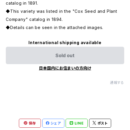
catalog in 1891.
◆This variety was listed in the "Cox Seed and Plant
Company" catalog in 1894.
◆Details can be seen in the attached images.
International shipping available
Sold out
日本国内にお住まいの方向け
通報する
保存
シェア
LINE
ポスト