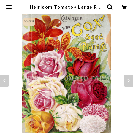
Heirloom Tomato® Large Red
California=Fejee エアルーム・ト
マト・ラージ・レッド・カリフォルニア |
Heirloom Tomato Farm