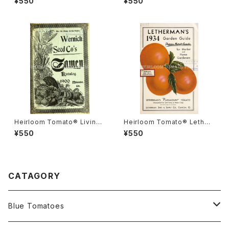
¥550
¥550
ナダ・プライド
ルーム・トマト・リビングストン
ズ・クリムソン・クッション
Heirloom Tomato® Livings
Heirloom Tomato® Lether
ton's Boufommenheir エア
mans' Paramount エアルー
¥550
¥550
ルーム・トマト・リビングストン
ム・トマト・レサーマンズ・パラマ
ズ・ブーフォメンヘア
ウント
CATAGORY
Blue Tomatoes