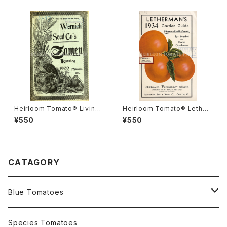
ズ・クリムソン・クッション
Heirloom Tomato® Livings
Heirloom Tomato® Lether
ton's Boufommenheir エア
mans' Paramount エアルー
¥550
¥550
ルーム・トマト・リビングストン
ム・トマト・レサーマンズ・パラマ
ズ・ブーフォメンヘア
ウント
CATAGORY
Blue Tomatoes
OSU INDIGO Series
Species Tomatoes