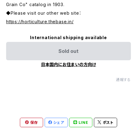
Grain Co" catalog in 1903.
◆Please visit our other web site：
https://horticulture.thebase.in/
International shipping available
Sold out
日本国内にお住まいの方向け
通報する
保存
シェア
LINE
ポスト