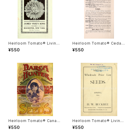
Heirloom Tomato® Livings
Heirloom Tomato® Cedar
ton's Crimson Globe エアル
Hill エアルーム・トマト・セダー・
¥550
¥550
ーム・トマト・リビングストンズ・
ヒル
クリムソン・グローブ
Heirloom Tomato® Canad
Heirloom Tomato® Livings
a Pride エアルーム・トマト・カ
ton's Crimson Cushion エア
¥550
¥550
ナダ・プライド
ルーム・トマト・リビングストン