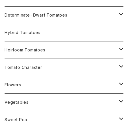
Not OSU Blue Tomatoes
Determinate=Dwarf Tomatoes
Micro Determinate 10cm~30cm
Hybrid Tomatoes
Small Determinate 30cm~50cm
Heirloom Tomatoes
Medium Determinate 50~100cm
Amber Heirloom Tomatoes
Tomato Character
Large Determinate 100~150cm
Bi-Color Heirloom Tomatoes
Culinary Uses
Flowers
For Canning
Semi Indeterminate ~150cm
Black Heirloom Tomatoes
Disease Resistance
Nasturtium・ナスターチウム
Vegetables
For Dry
Alternaria Blight
Colorful Heirloom Tomatoes
Disorders Resitance
Amaranthus・アマランサス
Sweet Pea